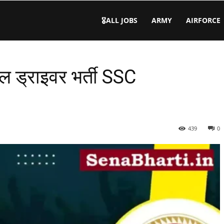
🎖️ALL JOBS
ARMY
AIRFORCE
ेबल ड्राइवर भर्ती SSC
439
0