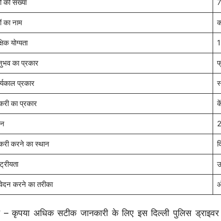
ं की संख्या
7
ों का नाम
क
्षिक योग्यता
1
ुभव का प्रकार
फ
र्यकाल प्रकार
स
करी का प्रकार
क
तन
2
करी करने का स्थान
द
्ट्रीयता
उ
ेदन करने का तरीका
ऑ
 – कृपया अधिक सटीक जानकारी के लिए इस दिल्ली पुलिस ड्राइव