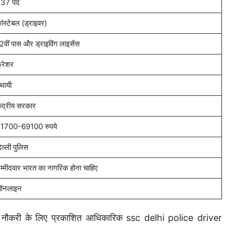
37 पद
ांस्टेबल (ड्राइवर)
2वीं पास और ड्राइविंग लाइसेंस
्रेशर
्थायी
ेंद्रीय सरकार
1700-69100 रुपये
िल्ली पुलिस
म्मीदवार भारत का नागरिक होना चाहिए
नलाइन
र नौकरी के लिए प्रकाशित आधिकारिक ssc delhi police driver