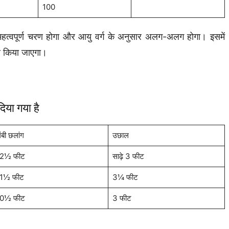
100
 महत्वपूर्ण चरण होगा और आयु वर्ग के अनुसार अलग-अलग होगा। इसमें
षण किया जाएगा।
िया गया है
ंबी छलांग
उछाल
2½ फीट
साढ़े 3 फीट
1½ फीट
3¼ फीट
0½ फीट
3 फीट