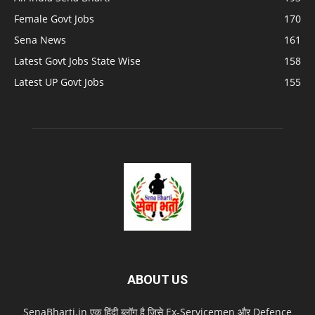
Female Govt Jobs
170
Sena News
161
Latest Govt Jobs State Wise
158
Latest UP Govt Jobs
155
ABOUT US
SenaBharti.in एक हिंदी ब्लॉग है जिसे Ex‑Servicemen और Defence