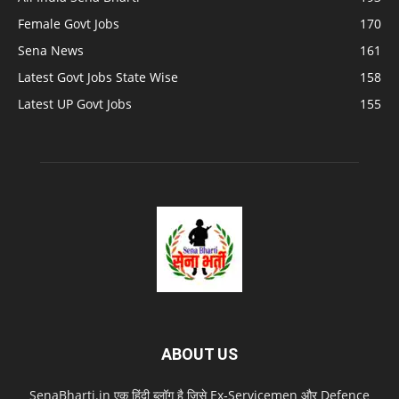
Female Govt Jobs
170
Sena News
161
Latest Govt Jobs State Wise
158
Latest UP Govt Jobs
155
ABOUT US
SenaBharti.in एक हिंदी ब्लॉग है जिसे Ex‑Servicemen और Defence