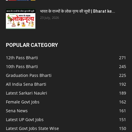
भारत के राज्यों के लोक नृत्य की सूची | Bharat ke...
23 July, 2026
POPULAR CATEGORY
12th Pass Bharti
271
10th Pass Bharti
245
Graduation Pass Bharti
225
All India Sena Bharti
192
Latest Sarkari Naukri
189
Female Govt Jobs
162
Sena News
161
Latest UP Govt Jobs
151
Latest Govt Jobs State Wise
150