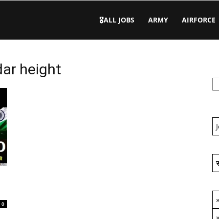
🎖️ALL JOBS
ARMY
AIRFORCE
dar height
स
0