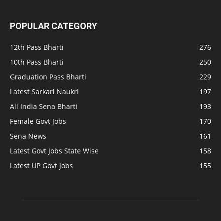
POPULAR CATEGORY
12th Pass Bharti
276
10th Pass Bharti
250
Graduation Pass Bharti
229
Latest Sarkari Naukri
197
All India Sena Bharti
193
Female Govt Jobs
170
Sena News
161
Latest Govt Jobs State Wise
158
Latest UP Govt Jobs
155