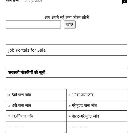
रज्जो खन्ना
-
17 July, 2026
0
आप अपने नई सेना जॉब्स खोजें
खोजें
Job Portals for Sale
सरकारी नौकरियों की सूची
»
5वीं पास जॉब
»
12वीं पास जॉब
»
8वीं पास जॉब
»
ग्रेजुएट पास जॉब
»
10वीं पास जॉब
»
पोस्ट-ग्रेजुएट जॉब
...............
...............