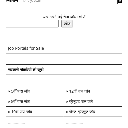
रज्जो खन्ना
-
17 July, 2026
0
आप अपने नई सेना जॉब्स खोजें
खोजें
Job Portals for Sale
सरकारी नौकरियों की सूची
»
5वीं पास जॉब
»
12वीं पास जॉब
»
8वीं पास जॉब
»
ग्रेजुएट पास जॉब
»
10वीं पास जॉब
»
पोस्ट-ग्रेजुएट जॉब
...............
...............