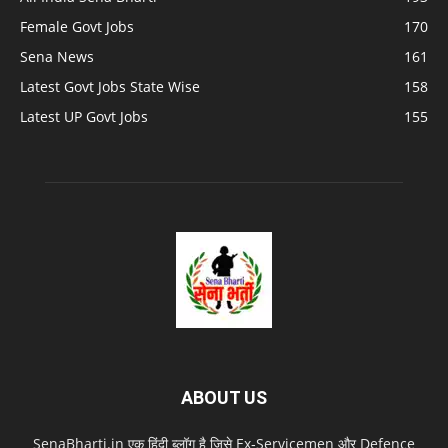
Female Govt Jobs
170
Sena News
161
Latest Govt Jobs State Wise
158
Latest UP Govt Jobs
155
ABOUT US
SenaBharti.in एक हिंदी ब्लॉग है जिसे Ex‑Servicemen और Defence