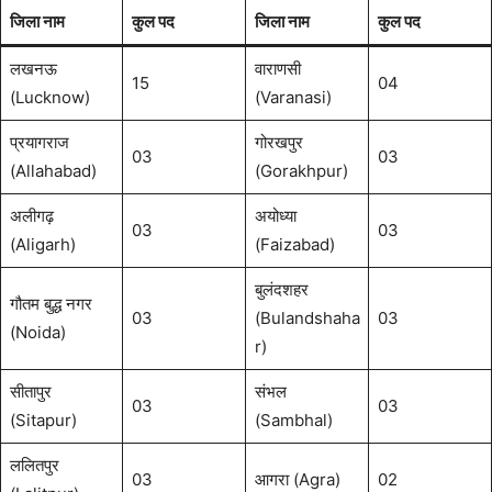
जिला नाम
कुल पद
जिला नाम
कुल पद
लखनऊ
वाराणसी
15
04
(Lucknow)
(Varanasi)
प्रयागराज
गोरखपुर
03
03
(Allahabad)
(Gorakhpur)
अलीगढ़
अयोध्या
03
03
(Aligarh)
(Faizabad)
बुलंदशहर
गौतम बुद्ध नगर
03
(Bulandshaha
03
(Noida)
r)
सीतापुर
संभल
03
03
(Sitapur)
(Sambhal)
ललितपुर
03
आगरा (Agra)
02