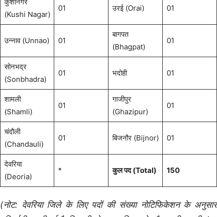
कुशीनगर
01
उरई (Orai)
01
(Kushi Nagar)
बागपत
उन्नाव (Unnao)
01
01
(Bhagpat)
सोनभद्र
01
भदोही
01
(Sonbhadra)
शामली
गाजीपुर
01
01
(Shamli)
(Ghazipur)
चंदौली
01
बिजनौर (Bijnor)
01
(Chandauli)
देवरिया
*
कुल पद (Total)
150
(Deoria)
(नोट: देवरिया जिले के लिए पदों की संख्या नोटिफिकेशन के अनुसार