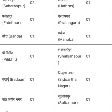
02
01
(Saharanpur)
(Hathras)
फतेहपुर
प्रतापगढ़
01
01
(Fatehpur)
(Pratapgarh)
महोबा
बांदा (Banda)
01
01
(Mahoba)
शाहजहाँपुर
पीलीभीत
01
(Shahjahapur
01
(Pilibhit)
)
सिद्धार्थ नगर
बदायूँ (Badaun)
01
(Siddartha
01
Nagar)
सुल्तानपुर
संत कबीर नगर
01
01
(Sultanpur)