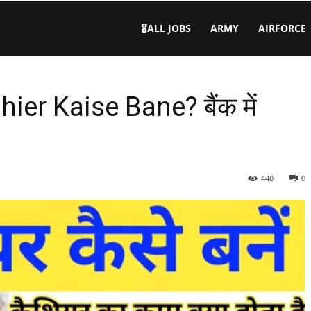
🎖️ALL JOBS
ARMY
AIRFORCE
shier Kaise Bane? बैंक में
440
0