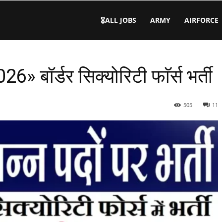
🎖️ALL JOBS
ARMY
AIRFORCE
ॉर्डर सिक्योरिटी फाॅर्स भर्ती
505
11