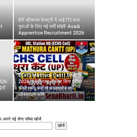
हैवी व्हीकल्स फैक्ट्री में आई ITI पास
t
युवाओं के लिए नई भर्ती HVF Avadi
Apprentice Recruitment 2026
ECHS Mathura Cantt Bharti
026:
2026: 10वीं पास के लिए बिना परीक्षा
2वीं
सीधी भर्ती, यहाँ से डाउनलोड करें
ऑफलाइन फॉर्म
 अपने नई सेना जॉब्स खोजें
खोजें