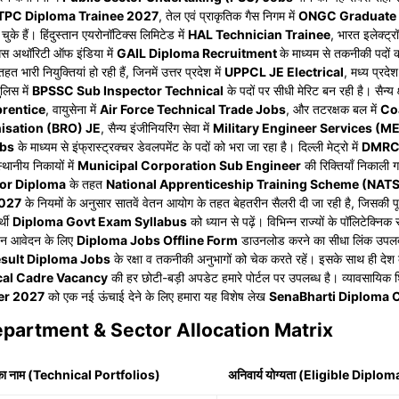
TPC Diploma Trainee 2027
, तेल एवं प्राकृतिक गैस निगम में
ONGC Graduate 
 चुके हैं। हिंदुस्तान एयरोनॉटिक्स लिमिटेड में
HAL Technician Trainee
, भारत इलेक्ट्र
ैस अथॉरिटी ऑफ इंडिया में
GAIL Diploma Recruitment
के माध्यम से तकनीकी पदों 
हत भारी नियुक्तियां हो रही हैं, जिनमें उत्तर प्रदेश में
UPPCL JE Electrical
, मध्य प्रदेश
ुलिस में
BPSSC Sub Inspector Technical
के पदों पर सीधी मेरिट बन रही है। सैन्य क
prentice
, वायुसेना में
Air Force Technical Trade Jobs
, और तटरक्षक बल में
Co
isation (BRO) JE
, सैन्य इंजीनियरिंग सेवा में
Military Engineer Services (M
obs
के माध्यम से इंफ्रास्ट्रक्चर डेवलपमेंट के पदों को भरा जा रहा है। दिल्ली मेट्रो में
DMRC 
्थानीय निकायों में
Municipal Corporation Sub Engineer
की रिक्तियाँ निकाली ग
for Diploma
के तहत
National Apprenticeship Training Scheme (NATS
2027
के नियमों के अनुसार सातवें वेतन आयोग के तहत बेहतरीन सैलरी दी जा रही है, जिसकी प
्थी
Diploma Govt Exam Syllabus
को ध्यान से पढ़ें। विभिन्न राज्यों के पॉलिटेक्निक
ाइन आवेदन के लिए
Diploma Jobs Offline Form
डाउनलोड करने का सीधा लिंक उपलब्ध
esult Diploma Jobs
के रक्षा व तकनीकी अनुभागों को चेक करते रहें। इसके साथ ही देश
cal Cadre Vacancy
की हर छोटी-बड़ी अपडेट हमारे पोर्टल पर उपलब्ध है। व्यावसायिक शिक
er 2027
को एक नई ऊंचाई देने के लिए हमारा यह विशेष लेख
SenaBharti Diploma 
partment & Sector Allocation Matrix
का नाम (Technical Portfolios)
अनिवार्य योग्यता (Eligible Diplo