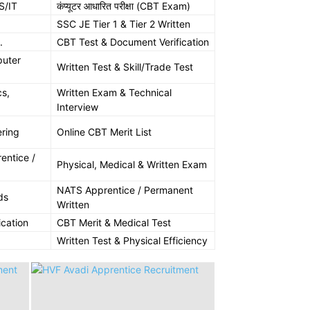
CS/IT
कंप्यूटर आधारित परीक्षा (CBT Exam)
SSC JE Tier 1 & Tier 2 Written
.
CBT Test & Document Verification
puter
Written Test & Skill/Trade Test
cs,
Written Exam & Technical
Interview
ering
Online CBT Merit List
entice /
Physical, Medical & Written Exam
NATS Apprentice / Permanent
ds
Written
ication
CBT Merit & Medical Test
Written Test & Physical Efficiency