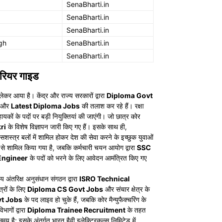
SenaBharti.in
SenaBharti.in
SenaBharti.in
gh
SenaBharti.in
SenaBharti.in
रियर गाइड
ेकर आया है। केंद्र और राज्य सरकारों द्वारा
Diploma Govt
और
Latest Diploma Jobs
की तलाश कर रहे हैं। रक्षा
ं के पदों पर बड़ी नियुक्तियां की जाएंगी। जो छात्र कोर
ri
के विशेष विज्ञापन जारी किए गए हैं। इसके साथ ही,
शस्त्र बलों में शामिल होकर देश की सेवा करने के इच्छुक युवाओं
से शामिल किया गया है, जबकि कर्मचारी चयन आयोग द्वारा
SSC
Engineer
के पदों को भरने के लिए आवेदन आमंत्रित किए गए
अंतरिक्ष अनुसंधान संगठन द्वारा
ISRO Technical
त्रों के लिए
Diploma CS Govt Jobs
और संचार क्षेत्र के
t Jobs
के पद लाइव हो चुके हैं, जबकि कोर मैन्युफैक्चरिंग के
भागों द्वारा
Diploma Trainee Recruitment
के तहत
 है; इसके अंतर्गत भारत हैवी इलेक्ट्रिकल्स लिमिटेड में