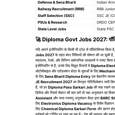
Defense & Sena Bharti
Indian Arm
Railway Recruitment (RRB)
RRB Junior
Staff Selection (SSC)
SSC JE (Civ
PSUs & Research
DRDO CEPT
State Level Jobs
State PSC 
🚀 Diploma Govt Jobs 2027: पॉलिटेक्
यदि आपने इंजीनियरिंग के किसी भी ट्रेड से पॉलिटेक्निक किया ह
Jobs 2027
के तहत बंपर रिक्तियों की घोषणा की जा चुकी ह
मंत्रालय, रेलवे, और विभिन्न सार्वजनिक उपक्रमों ने स्पष्ट किया 
इंजीनियरिंग से हैं, उनके लिए विद्युत विभागों में
Diploma Elect
ऑटोमोबाइल और प्रोडक्शन क्षेत्र के युवाओं के लिए
Mechani
के लिए
Sena Bharti Diploma Entry
एक बेहतरीन माध्यम है
JE Recruitment 2027
का विस्तृत नोटिफिकेशन जारी किय
हैं, जो हर
Diploma Pass Sarkari Job
की चाह रखने वाले
डिफेंस और रिसर्च सेक्टर की बात करें तो रक्षा अनुसंधान एवं विक
Assistant
और भाभा परमाणु अनुसंधान केंद्र द्वारा
BARC St
लिए
Electronics Diploma Vacancy
के विशेष विज्ञापन 
लिए
Chemical Diploma Sarkari Form
और खनन क्षेत्
फ्रेशर्स को ट्रेनिंग पर रखा जा रहा है। देश की नवरत्न और महारत्