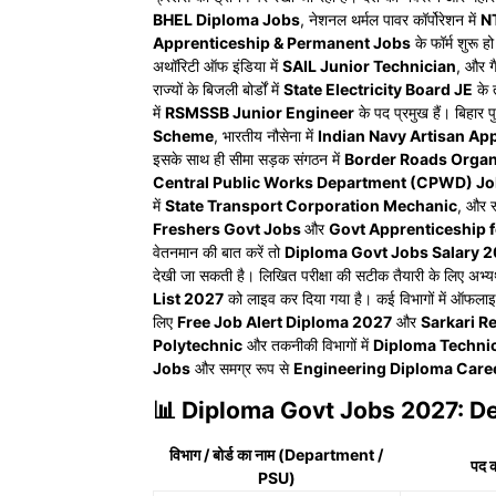
BHEL Diploma Jobs
, नेशनल थर्मल पावर कॉर्पोरेशन में
N
Apprenticeship & Permanent Jobs
के फॉर्म शुरू हो
अथॉरिटी ऑफ इंडिया में
SAIL Junior Technician
, और ग
राज्यों के बिजली बोर्डों में
State Electricity Board JE
के त
में
RSMSSB Junior Engineer
के पद प्रमुख हैं। बिहार प
Scheme
, भारतीय नौसेना में
Indian Navy Artisan Ap
इसके साथ ही सीमा सड़क संगठन में
Border Roads Organ
Central Public Works Department (CPWD) J
में
State Transport Corporation Mechanic
, और स
Freshers Govt Jobs
और
Govt Apprenticeship 
वेतनमान की बात करें तो
Diploma Govt Jobs Salary 
देखी जा सकती है। लिखित परीक्षा की सटीक तैयारी के लिए अभ्यर
List 2027
को लाइव कर दिया गया है। कई विभागों में ऑफल
लिए
Free Job Alert Diploma 2027
और
Sarkari R
Polytechnic
और तकनीकी विभागों में
Diploma Techni
Jobs
और समग्र रूप से
Engineering Diploma Care
📊 Diploma Govt Jobs 2027: De
विभाग / बोर्ड का नाम (Department /
पद 
PSU)