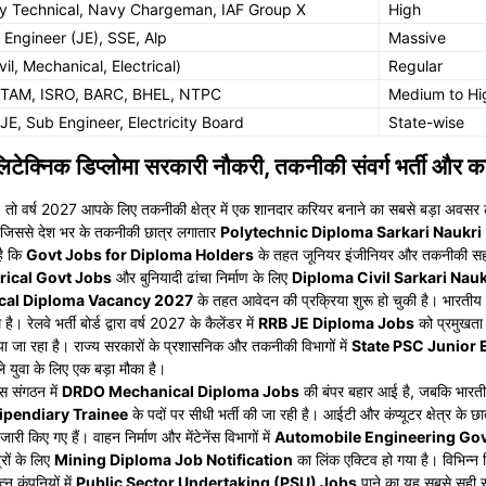
y Technical, Navy Chargeman, IAF Group X
High
 Engineer (JE), SSE, Alp
Massive
il, Mechanical, Electrical)
Regular
AM, ISRO, BARC, BHEL, NTPC
Medium to Hi
JE, Sub Engineer, Electricity Board
State-wise
निक डिप्लोमा सरकारी नौकरी, तकनीकी संवर्ग भर्ती और क
ै, तो वर्ष 2027 आपके लिए तकनीकी क्षेत्र में एक शानदार करियर बनाने का सबसे बड़ा अवसर ल
ै, जिससे देश भर के तकनीकी छात्र लगातार
Polytechnic Diploma Sarkari Naukri
है कि
Govt Jobs for Diploma Holders
के तहत जूनियर इंजीनियर और तकनीकी सहायको
rical Govt Jobs
और बुनियादी ढांचा निर्माण के लिए
Diploma Civil Sarkari Nauk
cal Diploma Vacancy 2027
के तहत आवेदन की प्रक्रिया शुरू हो चुकी है। भारतीय स
। रेलवे भर्ती बोर्ड द्वारा वर्ष 2027 के कैलेंडर में
RRB JE Diploma Jobs
को प्रमुखता 
ा जा रहा है। राज्य सरकारों के प्रशासनिक और तकनीकी विभागों में
State PSC Junior 
 युवा के लिए एक बड़ा मौका है।
ास संगठन में
DRDO Mechanical Diploma Jobs
की बंपर बहार आई है, जबकि भारतीय 
ipendiary Trainee
के पदों पर सीधी भर्ती की जा रही है। आईटी और कंप्यूटर क्षेत्र के छा
जारी किए गए हैं। वाहन निर्माण और मेंटेनेंस विभागों में
Automobile Engineering Gov
रों के लिए
Mining Diploma Job Notification
का लिंक एक्टिव हो गया है। विभिन्न वि
न कंपनियों में
Public Sector Undertaking (PSU) Jobs
पाने का यह सबसे सही समय