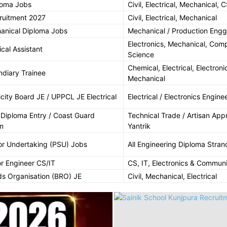
loma Jobs
Civil, Electrical, Mechanical, 
ruitment 2027
Civil, Electrical, Mechanical
nical Diploma Jobs
Mechanical / Production Engg
Electronics, Mechanical, Com
cal Assistant
Science
Chemical, Electrical, Electroni
diary Trainee
Mechanical
icity Board JE / UPPCL JE Electrical
Electrical / Electronics Engine
 Diploma Entry / Coast Guard
Technical Trade / Artisan Appr
m
Yantrik
or Undertaking (PSU) Jobs
All Engineering Diploma Stran
r Engineer CS/IT
CS, IT, Electronics & Commun
s Organisation (BRO) JE
Civil, Mechanical, Electrical