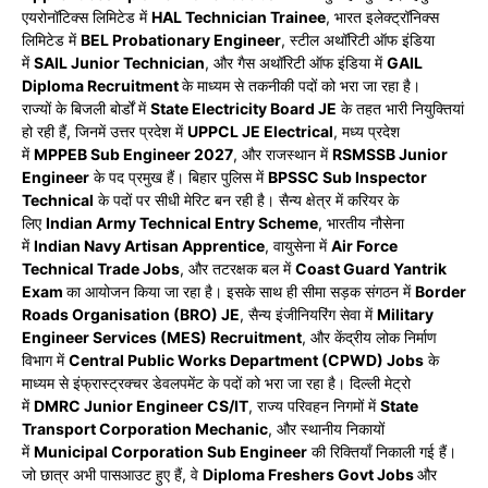
एयरोनॉटिक्स लिमिटेड में
HAL Technician Trainee
, भारत इलेक्ट्रॉनिक्स
लिमिटेड में
BEL Probationary Engineer
, स्टील अथॉरिटी ऑफ इंडिया
में
SAIL Junior Technician
, और गैस अथॉरिटी ऑफ इंडिया में
GAIL
Diploma Recruitment
के माध्यम से तकनीकी पदों को भरा जा रहा है।
राज्यों के बिजली बोर्डों में
State Electricity Board JE
के तहत भारी नियुक्तियां
हो रही हैं, जिनमें उत्तर प्रदेश में
UPPCL JE Electrical
, मध्य प्रदेश
में
MPPEB Sub Engineer 2027
, और राजस्थान में
RSMSSB Junior
Engineer
के पद प्रमुख हैं। बिहार पुलिस में
BPSSC Sub Inspector
Technical
के पदों पर सीधी मेरिट बन रही है। सैन्य क्षेत्र में करियर के
लिए
Indian Army Technical Entry Scheme
, भारतीय नौसेना
में
Indian Navy Artisan Apprentice
, वायुसेना में
Air Force
Technical Trade Jobs
, और तटरक्षक बल में
Coast Guard Yantrik
Exam
का आयोजन किया जा रहा है। इसके साथ ही सीमा सड़क संगठन में
Border
Roads Organisation (BRO) JE
, सैन्य इंजीनियरिंग सेवा में
Military
Engineer Services (MES) Recruitment
, और केंद्रीय लोक निर्माण
विभाग में
Central Public Works Department (CPWD) Jobs
के
माध्यम से इंफ्रास्ट्रक्चर डेवलपमेंट के पदों को भरा जा रहा है। दिल्ली मेट्रो
में
DMRC Junior Engineer CS/IT
, राज्य परिवहन निगमों में
State
Transport Corporation Mechanic
, और स्थानीय निकायों
में
Municipal Corporation Sub Engineer
की रिक्तियाँ निकाली गई हैं।
जो छात्र अभी पासआउट हुए हैं, वे
Diploma Freshers Govt Jobs
और