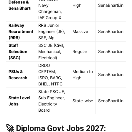
Defense &
Navy
High
SenaBharti.in
Sena Bharti
Chargeman,
IAF Group X
Railway
RRB Junior
Recruitment
Engineer (JE),
Massive
SenaBharti.in
(RRB)
SSE, Alp
Staff
SSC JE (Civil,
Selection
Mechanical,
Regular
SenaBharti.in
(SSC)
Electrical)
DRDO
PSUs &
CEPTAM,
Medium to
SenaBharti.in
Research
ISRO, BARC,
High
BHEL, NTPC
State PSC JE,
State Level
Sub Engineer,
State-wise
SenaBharti.in
Jobs
Electricity
Board
🚀 Diploma Govt Jobs 2027: