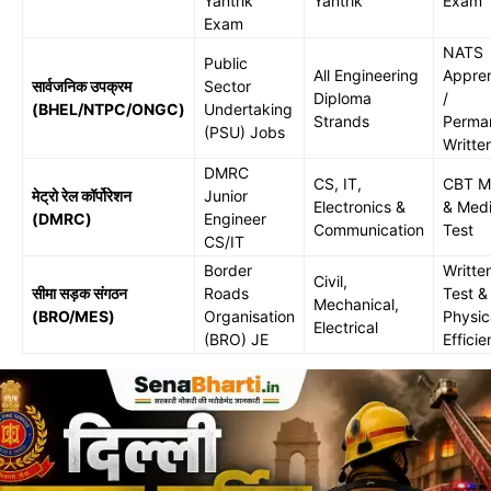
Yantrik
Yantrik
Exam
Exam
NATS
Public
All Engineering
Appren
सार्वजनिक उपक्रम
Sector
Diploma
/
(BHEL/NTPC/ONGC)
Undertaking
Strands
Perma
(PSU) Jobs
Writte
DMRC
CS, IT,
CBT Me
मेट्रो रेल कॉर्पोरेशन
Junior
Electronics &
& Medi
(DMRC)
Engineer
Communication
Test
CS/IT
Border
Writte
Civil,
सीमा सड़क संगठन
Roads
Test &
Mechanical,
(BRO/MES)
Organisation
Physic
Electrical
(BRO) JE
Effici