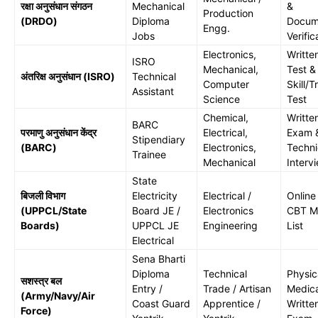
रक्षा अनुसंधान संगठन
Mechanical
&
Production
(DRDO)
Diploma
Docum
Engg.
Jobs
Verific
Electronics,
Writte
ISRO
Mechanical,
Test &
अंतरिक्ष अनुसंधान (ISRO)
Technical
Computer
Skill/T
Assistant
Science
Test
Chemical,
Writte
BARC
परमाणु अनुसंधान केंद्र
Electrical,
Exam 
Stipendiary
(BARC)
Electronics,
Techni
Trainee
Mechanical
Interv
State
बिजली विभाग
Electricity
Electrical /
Online
(UPPCL/State
Board JE /
Electronics
CBT Me
Boards)
UPPCL JE
Engineering
List
Electrical
Sena Bharti
Diploma
Technical
Physic
सशस्त्र बल
Entry /
Trade / Artisan
Medica
(Army/Navy/Air
Coast Guard
Apprentice /
Writte
Force)