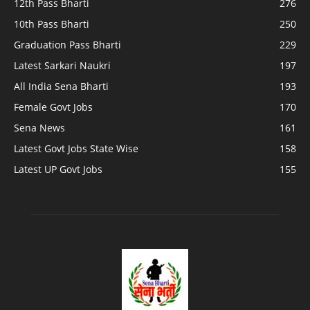
12th Pass Bharti
276
10th Pass Bharti
250
Graduation Pass Bharti
229
Latest Sarkari Naukri
197
All India Sena Bharti
193
Female Govt Jobs
170
Sena News
161
Latest Govt Jobs State Wise
158
Latest UP Govt Jobs
155