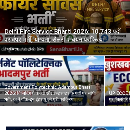
Delhi Fire Service Bharti 2026: 10,743 पदों
पर बंपर भर्ती, योग्यता, सैलरी व चयन प्रक्रिया
रज्जो खन्ना
-
6 August, 2026
Government Polytechnic Adampur Bharti
2026: विज़िटिंग फैकल्टी और इंस्ट्रक्टर के पदों पर सीधी
UP ECCE E
भर्ती, जानें वॉक-इन इंटरव्यू की पूरी प्रक्रिया
पर जिलेवार 