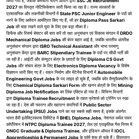
किया गया है, जबकि कर्मचारी चयन आयोग द्वारा
SSC JE Recruitment
2027
का विस्तृत नोटिफिकेशन जारी किया जा रहा है। राज्य सरकारों के
प्रशासनिक और तकनीकी विभागों में
State PSC Junior Engineer
के पदों को
भरने के लिए आवेदन आमंत्रित किए गए हैं, जो हर
Diploma Pass Sarkari
Job
की चाह रखने वाले युवा के लिए एक बड़ा मौका है।
डिफेंस और रिसर्च सेक्टर की बात करें तो रक्षा अनुसंधान एवं विकास संगठन में
DRDO
Mechanical Diploma Jobs
की बंपर बहार आई है, जबकि भारतीय अंतरिक्ष
अनुसंधान संगठन द्वारा
ISRO Technical Assistant
और भाभा परमाणु
अनुसंधान केंद्र द्वारा
BARC Stipendiary Trainee
के पदों पर सीधी भर्ती की
जा रही है। आईटी और कंप्यूटर क्षेत्र के छात्रों के लिए
Diploma CS Govt
Jobs
और संचार क्षेत्र के लिए
Electronics Diploma Vacancy
के विशेष
विज्ञापन जारी किए गए हैं। वाहन निर्माण और मेंटेनेंस विभागों में
Automobile
Engineering Govt Jobs
के पद लाइव हो चुके हैं, जबकि कोर मैन्युफैक्चरिंग के
लिए
Chemical Diploma Sarkari Form
और खनन क्षेत्रों के लिए
Mining
Diploma Job Notification
का लिंक एक्टिव हो गया है। विभिन्न विभागों
द्वारा
Diploma Trainee Recruitment
के तहत फ्रेशर्स को ट्रेनिंग पर रखा
जा रहा है। देश की नवरत्न और महारत्न कंपनियों में
Public Sector
Undertaking (PSU) Jobs
पाने का यह सबसे सही समय है; इसके अंतर्गत
भारत हैवी इलेक्ट्रिकल्स लिमिटेड में
BHEL Diploma Jobs
, नेशनल थर्मल पावर
कॉर्पोरेशन में
NTPC Diploma Trainee 2027
, तेल एवं प्राकृतिक गैस निगम में
ONGC Graduate & Diploma Trainee
, और इंडियन ऑयल में
IOCL
Apprenticeship & Permanent Jobs
के फॉर्म शुरू हो चुके हैं। हिंदुस्तान