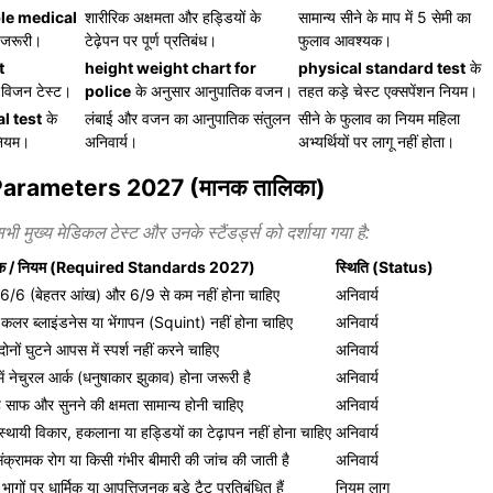
ble medical
शारीरिक अक्षमता और हड्डियों के
सामान्य सीने के माप में 5 सेमी का
जरूरी।
टेढ़ेपन पर पूर्ण प्रतिबंध।
फुलाव आवश्यक।
t
height weight chart for
physical standard test
के
 विजन टेस्ट।
police
के अनुसार आनुपातिक वजन।
तहत कड़े चेस्ट एक्सपेंशन नियम।
l test
के
लंबाई और वजन का आनुपातिक संतुलन
सीने के फुलाव का नियम महिला
 नियम।
अनिवार्य।
अभ्यर्थियों पर लागू नहीं होता।
Parameters 2027 (मानक तालिका)
ी मुख्य मेडिकल टेस्ट और उनके स्टैंडर्ड्स को दर्शाया गया है:
मानक / नियम (Required Standards 2027)
स्थिति (Status)
के 6/6 (बेहतर आंख) और 6/9 से कम नहीं होना चाहिए
अनिवार्य
 कलर ब्लाइंडनेस या भेंगापन (Squint) नहीं होना चाहिए
अनिवार्य
दोनों घुटने आपस में स्पर्श नहीं करने चाहिए
अनिवार्य
में नेचुरल आर्क (धनुषाकार झुकाव) होना जरूरी है
अनिवार्य
 साफ और सुनने की क्षमता सामान्य होनी चाहिए
अनिवार्य
 स्थायी विकार, हकलाना या हड्डियों का टेढ़ापन नहीं होना चाहिए
अनिवार्य
क्रामक रोग या किसी गंभीर बीमारी की जांच की जाती है
अनिवार्य
 भागों पर धार्मिक या आपत्तिजनक बड़े टैटू प्रतिबंधित हैं
नियम लागू