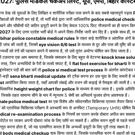
 पुलिस मेडिकल चेकअप लिस्ट, यूपी, एमपी, बिहार कांस्टे
ा सपना देख रहे युवाओं के लिए लिखित व शारीरिक परीक्षा पास करने के बाद सबसे महत्वपूर्ण पड़ाव
ाओं की तैयारी कर रहे हैं, तो भर्ती बोर्ड द्वारा जारी आधिकारिक
police medical checku
खने और चौबीसों घंटे कठिन ड्यूटी करने के लिए केवल 100% फिट नौजवानों का ही चयन किया जा
 2027
के लिए उत्तर प्रदेश भर्ती बोर्ड ने अपने दिशा-निर्देश जारी कर दिए हैं। इसके साथ ही, म
ए
bihar police constable medical rules
के तहत कड़े शारीरिक व आंतरिक अंगों के प
ी जांच की जाती है, जिसमें
eye vision 6/6 test
के माध्यम से दूर और पास की दृष्टि की क्षम
अभ्यर्थी को रंगों की पहचान करने में समस्या है, तो उसे तुरंत अयोग्य घोषित कर दिया जाता है।
स में टकराना एक आम समस्या है, जिसके समाधान के लिए बहुत से वेटरन्स
knock knee solu
रह, जिन अभ्यर्थियों के पैरों के तलवे सपाट हैं, वे
flat foot exercise for bharti
के म
स्पेक्टर पदों की बात करें तो
police si medical test process
के अंतर्गत कांस्टेब
टी-बड़ी
sena bharti medical update
को ट्रैक करना हर उस युवा के लिए जरूरी है जो
st
आयोजित किया जाता है, जहाँ आपकी लंबाई और वजन की कड़ाई से पैमाइश की जाती है। सभ
 आधिकारिक
height weight chart for police
के माध्यम से मापा जाता है। इसके अतिरिक्
, जिसके तहत सामान्य सीने के माप में न्यूनतम 5 सेमी का अनिवार्य फुलाव होना आवश्यक है।
ale police medical test
का एक विशेष और संवेदनशील चिकित्सा प्रारूप तैयार किया गया
र्थी को प्रारंभिक चिकित्सा परीक्षण में अस्थायी रूप से अनफिट (Temporary Unfit) घोषित कि
dical re-examination process
के नियमों का पालन करके दोबारा अपील कर सकता
पोर्टल पर जाकर अपनी दोबारा जांच के लिए फॉर्म भर सकते हैं। अंतिम चयन सूची से पहले चयन
्तुत करना होता है, जो यह प्रमाणित करता है कि अभ्यर्थी ड्यूटी के लिए पूरी तरह सक्षम है।
ll body medical checkup
शुरू किया जाता है, जिसके प्राथमिक चरण में अक्षरों को प