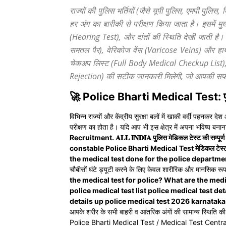
राज्यों की पुलिस भर्तियों (जैसे यूपी पुलिस, एमपी पुलि
हर अंग का बारीकी से परीक्षण किया जाता है। इसमें मु
(Hearing Test), और दांतों की स्थिति देखी जाती है
समतल पैर), वेरिकोज वेंस (Varicose Veins) और हाथ-
चेकअप लिस्ट (Full Body Medical Checkup List),
Rejection) की सटीक जानकारी मिलेगी, जो आपकी स
🚀 Police Bharti Medical Test: पुलिस 
विभिन्न राज्यों और केंद्रीय सुरक्षा बलों में खाकी वर्दी पहनकर
परीक्षण का होता है। यदि आप भी इस क्षेत्र में अपना भविष्य बनाना च
Recruitment. 𝐀𝐋𝐋 𝐈𝐍𝐃𝐈𝐀 पुलिस मेडिकल टेस्ट की सम्पूर
constable Police Bharti Medical Test मेडिकल टेस्ट
the medical test done for the police departme
चौबीसों घंटे ड्यूटी करने के लिए केवल शारीरिक और मानसिक रूप 
the medical test for police? What are the medi
police medical test list police medical test de
details up police medical test 2026 karnataka 
आपके शरीर के सभी बाहरी व आंतरिक अंगों की सामान्य स्थिति क
Police Bharti Medical Test / Medical Test Central Polic