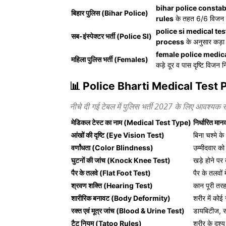
bihar police consta
बिहार पुलिस (Bihar Police)
rules
के तहत 6/6 विजन 
police si medical tes
सब-इंस्पेक्टर भर्ती (Police SI)
process
के अनुसार कड़ा
female police medica
महिला पुलिस भर्ती (Females)
कड़े दूर व पास दृष्टि विजन
📊 Police Bharti Medical Test 
नीचे दी गई टेबल में पुलिस भर्ती 2027 के लिए आवश्यक सभ
मेडिकल टेस्ट का नाम (Medical Test Type)
निर्धारित 
आंखों की दृष्टि (Eye Vision Test)
बिना चश्मे 
वर्णांधता (Color Blindness)
उम्मीदवार को
घुटनों की जांच (Knock Knee Test)
खड़े होने पर 
पैर के तलवे (Flat Foot Test)
पैर के तलवों 
श्रवण शक्ति (Hearing Test)
कान पूरी तरह
शारीरिक बनावट (Body Deformity)
शरीर में कोई
रक्त एवं मूत्र जांच (Blood & Urine Test)
डायबिटीज, सं
टैटू नियम (Tatoo Rules)
शरीर के दृश्य