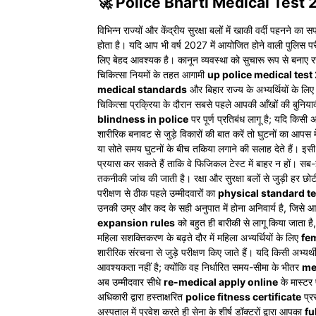
🚀 Police Bharti Medical Test 2027:
विभिन्न राज्यों और केंद्रीय सुरक्षा बलों में खाकी वर्दी पहनने क
होता है। यदि आप भी वर्ष 2027 में आयोजित होने वाली पुलिस परीक्ष
लिए बेहद आवश्यक है। कानून व्यवस्था को सुचारू रूप से बनाए र
चिकित्सा नियमों के तहत आगामी
up police medical test
medical standards
और बिहार राज्य के अभ्यर्थियों के लि
चिकित्सा प्रक्रिया के दौरान सबसे पहले आपकी आँखों की बुनियाद
blindness in police
पर पूर्ण प्रतिबंध लागू है; यदि किसी 
शारीरिक बनावट से जुड़े विकारों की बात करें तो घुटनों का आप
या सोते समय घुटनों के बीच तकिया लगाने की सलाह देते हैं। इसी त
प्रयास कर सकते हैं ताकि वे फिजिकल टेस्ट में बाहर न हों। सब-इं
तकनीकी जांच की जाती है। रक्षा और सुरक्षा बलों से जुड़ी हर छो
परीक्षण से ठीक पहले उम्मीदवारों का
physical standard te
उनकी उम्र और कद के सही अनुपात में होना अनिवार्य है, जिसे
expansion rules
को बहुत ही बारीकी से लागू किया जाता है
महिला सशक्तिकरण के बढ़ते दौर में महिला अभ्यर्थियों के लिए
fem
शारीरिक संरचना से जुड़े परीक्षण किए जाते हैं। यदि किसी अभ्य
आवश्यकता नहीं है; क्योंकि वह निर्धारित समय-सीमा के भीतर
me
अब उम्मीदवार सीधे
re-medical apply online
के मास्टर 
अधिकारी द्वारा हस्ताक्षरित
police fitness certificate
प्रस
अस्पताल में प्रवेश करते ही सेना के शीर्ष डॉक्टरों द्वारा आपका
fu