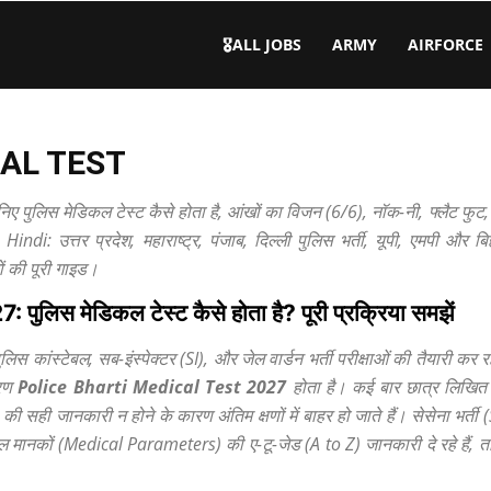
🎖️ALL JOBS
ARMY
AIRFORCE
CAL TEST
ए पुलिस मेडिकल टेस्ट कैसे होता है, आंखों का विजन (6/6), नॉक-नी, फ्लैट फुट, 
ndi: उत्तर प्रदेश, महाराष्ट्र, पंजाब, दिल्ली पुलिस भर्ती, यूपी, एमपी और बिह
ं की पूरी गाइड।
िस मेडिकल टेस्ट कैसे होता है? पूरी प्रक्रिया समझें
ुलिस कांस्टेबल, सब-इंस्पेक्टर (SI), और जेल वार्डन भर्ती परीक्षाओं की तैयारी कर
चरण
Police Bharti Medical Test 2027
होता है। कई बार छात्र लिखित परी
ी सही जानकारी न होने के कारण अंतिम क्षणों में बाहर हो जाते हैं। सेसेना भर्त
िकल मानकों (Medical Parameters) की ए-टू-जेड (A to Z) जानकारी दे रहे हैं