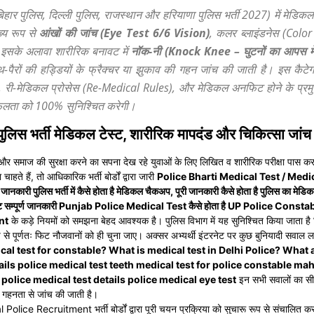
स, बिहार पुलिस, दिल्ली पुलिस, राजस्थान और हरियाणा पुलिस भर्ती 2027) में मेडिक
ख्य रूप से
आंखों की जांच (Eye Test 6/6 Vision)
, कलर ब्लाइंडनेस (Color
। इसके अलावा शारीरिक बनावट में
नॉक-नी (Knock Knee – घुटनों का आपस मे
पैरों की हड्डियों के फ्रैक्चर या झुकाव की गहन जांच की जाती है। इस कैटे
 री-मेडिकल प्रोसेस (Re-Medical Rules), और मेडिकल अनफिट होने के प्र
फलता को 100% सुनिश्चित करेगी।
भर्ती मेडिकल टेस्ट, शारीरिक मापदंड और चिकित्सा जांच की
 देश और समाज की सुरक्षा करने का सपना देख रहे युवाओं के लिए लिखित व शारीरिक परीक्षा पास करन
ाहते हैं, तो आधिकारिक भर्ती बोर्डों द्वारा जारी
Police Bharti Medical Test / Medi
्ण जानकारी पुलिस भर्ती में कैसे होता है मेडिकल चैकअप, पूरी जानकारी कैसे होता है पुलिस 
 सम्पूर्ण जानकारी Punjab Police Medical Test कैसे होता है UP Police Con
nt
के कड़े नियमों को समझना बेहद आवश्यक है। पुलिस विभाग में यह सुनिश्चित किया जाता है
से पूर्णतः फिट नौजवानों को ही चुना जाए। अक्सर अभ्यर्थी इंटरनेट पर कुछ बुनियादी सवाल लग
cal test for constable? What is medical test in Delhi Police? What a
tails police medical test teeth medical test for police constable ma
police medical test details police medical eye test
इन सभी सवालों का सीध
ी गहनता से जांच की जाती है।
e Recruitment भर्ती बोर्डों द्वारा पूरी चयन प्रक्रिया को सुचारू रूप से संचालित कर