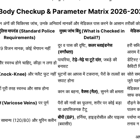
t: Body Checkup & Parameter Matrix 2026-20
भिन्न अंगों की चिकित्सा जांच, उनके अनिवार्य मानकों और मेडिकल पास करने के आसान तरीकों 
 पुलिस मापदंड (Standard Police
मुख्य जांच बिंदु (What is Checked in
मेडिक
Requirements)
Detail?)
दूर व पास की दृष्टि,
कलर ब्लाइंडनेस
हरी सब्ज
9 विजन मानक, कोई भेंगापन नहीं
(वर्णांधता)
आराम दे
पायरिया,
टेढ़े-मेढ़े या टूटे दांत
, जबड़े की
डेंटिस्
र स्वस्थ होने चाहिए, कीड़ा न लगा हो
बनावट
कैविटी 
(Knock-Knee)
और फ्लैट फुट नहीं
घुटनों का आपस में टकराना, पैरों के तलवों का
सोते समय
सपाट होना
जूते पहन
दा पूरी तरह स्वस्थ और साफ होना
मेडिकल 
कान का बहना,
वैक्स (मैल)
, सुनने की क्षमता
साफ कर
ेंस (Varicose Veins)
पर पूर्ण
पैरों की नसों का फूलना, शरीर पर कोई बड़ा
दौड़ने क
या आपत्तिजनक टैटू
पालन कर
बीपी (BP)
, हर्निया, हाइड्रोसील और पाइल्स
पर्याप्त 
र सामान्य (120/80) और यूरिन क्लीन
(बवासीर)
तनाव न 
आप