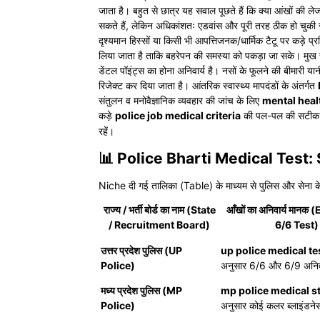
जाता है। बहुत से छात्र यह सवाल पूछते हैं कि क्या आंखों की ले
सकते हैं, लेकिन अधिकांशतः एडवांस और पूरी तरह ठीक हो चुकी सर
दृश्यमान हिस्सों या किसी भी आपत्तिजनक/धार्मिक टैटू पर कड़े प्
लिया जाता है ताकि बहरेपन की समस्या को पकड़ा जा सके। मुख स
डेंटल पॉइंट्स का होना अनिवार्य है। नसों के फूलने की बीमारी या
रिजेक्ट कर दिया जाता है। आंतरिक स्वास्थ्य मापदंडों के अंतर्गत
संतुलन व मनोवैज्ञानिक व्यवहार की जांच के लिए
mental heal
कड़े
police job medical criteria
की पल-पल की सटीक अ
रहें।
📊 Police Bharti Medical Test
Niche दी गई तालिका (Table) के माध्यम से पुलिस और सेना के अभ्
राज्य / भर्ती बोर्ड का नाम (State
आँखों का अनिवार्य मानक
/ Recruitment Board)
6/6 Test)
उत्तर प्रदेश पुलिस (UP
up police medical t
Police)
अनुसार 6/6 और 6/9 अनिव
मध्य प्रदेश पुलिस (MP
mp police medical s
Police)
अनुसार कोई कलर ब्लाइंडने