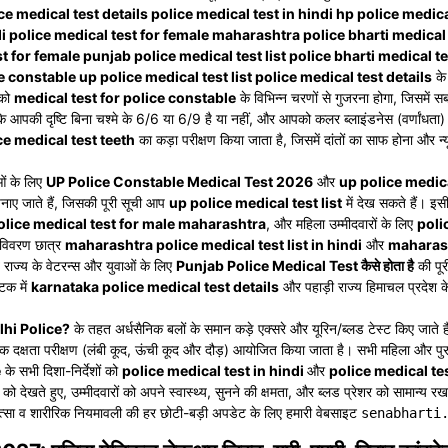
e medical test details police medical test in hindi hp police medica
indi police medical test for female maharashtra police bharti medica
st for female punjab police medical test list police bharti medical 
ce constable up police medical test list police medical test details
के
पको
medical test for police constable
के विभिन्न चरणों से गुजरना होगा, जिसमें
 आपकी दृष्टि बिना चश्मे के 6/6 या 6/9 है या नहीं, और आपको कलर ब्लाइंडनेस (वर्णांधता) य
ce medical test teeth
का कड़ा परीक्षण किया जाता है, जिसमें दांतों का साफ होना और न्य
ाओं के लिए
UP Police Constable Medical Test 2026
और
up police medic
नाए जाते हैं, जिसकी पूरी सूची आप
up police medical test list
में देख सकते हैं। इसी 
olice medical test for male maharashtra
, और महिला उम्मीदवारों के लिए
poli
 विवरण छात्र
maharashtra police medical test list in hindi
और
maharash
ब राज्य के वेटरन्स और युवाओं के लिए
Punjab Police Medical Test कैसे होता है
की पू
ाटक में
karnataka police medical test details
और पहाड़ी राज्य हिमाचल प्रदेश 
lhi Police?
के तहत अर्धसैनिक बलों के समान कड़े एक्सरे और यूरिन/ब्लड टेस्ट किए जाते 
ीरिक दक्षता परीक्षण (लंबी कूद, ऊंची कूद और दौड़) आयोजित किया जाता है। सभी महिला और पुरु
e
के सभी दिशा-निर्देशों को
police medical test in hindi
और
police medical test
को देखते हुए, उम्मीदवारों को अपने स्वास्थ्य, सुनने की क्षमता, और ब्लड प्रेशर को सामान्य 
चिकित्सा व शारीरिक नियमावली की हर छोटी-बड़ी अपडेट के लिए हमारी वेबसाइट
senabharti