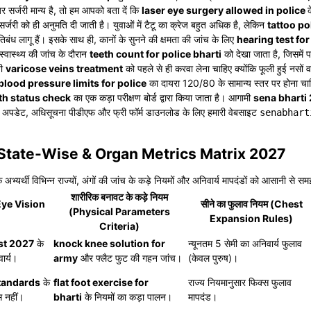
जर सर्जरी मान्य है, तो हम आपको बता दें कि
laser eye surgery allowed in police
्जरी को ही अनुमति दी जाती है। युवाओं में टैटू का क्रेज बहुत अधिक है, लेकिन
tattoo po
रतिबंध लागू हैं। इसके साथ ही, कानों के सुनने की क्षमता की जांच के लिए
hearing test fo
्वास्थ्य की जांच के दौरान
teeth count for police bharti
को देखा जाता है, जिसमें 
नी
varicose veins treatment
को पहले से ही करवा लेना चाहिए क्योंकि फूली हुई नसों वाल
blood pressure limits for police
का दायरा 120/80 के सामान्य स्तर पर होना चाह
th status check
का एक कड़ा परीक्षण बोर्ड द्वारा किया जाता है। आगामी
sena bharti
पडेट, अधिसूचना पीडीएफ और फ्री फॉर्म डाउनलोड के लिए हमारी वेबसाइट
senabhart
: State-Wise & Organ Metrics Matrix 2027
यर्थी विभिन्न राज्यों, अंगों की जांच के कड़े नियमों और अनिवार्य मापदंडों को आसानी से सम
शारीरिक बनावट के कड़े नियम
 (Eye Vision
सीने का फुलाव नियम (Chest
(Physical Parameters
Expansion Rules)
Criteria)
est 2027
के
knock knee solution for
न्यूनतम 5 सेमी का अनिवार्य फुलाव
ार्य।
army
और फ्लैट फुट की गहन जांच।
(केवल पुरुष)।
tandards
के
flat foot exercise for
राज्य नियमानुसार फिक्स फुलाव
स नहीं।
bharti
के नियमों का कड़ा पालन।
मापदंड।