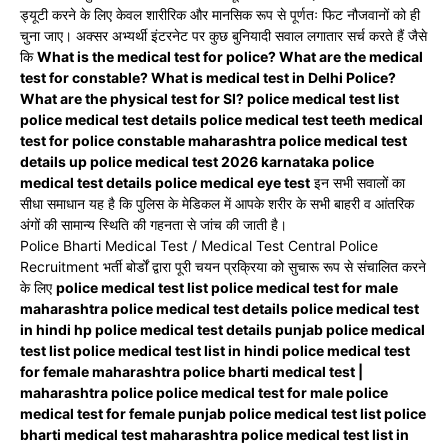
ड्यूटी करने के लिए केवल शारीरिक और मानसिक रूप से पूर्णतः फिट नौजवानों को ही
चुना जाए। अक्सर अभ्यर्थी इंटरनेट पर कुछ बुनियादी सवाल लगातार सर्च करते हैं जैसे
कि
What is the medical test for police? What are the medical
test for constable? What is medical test in Delhi Police?
What are the physical test for SI? police medical test list
police medical test details police medical test teeth medical
test for police constable maharashtra police medical test
details up police medical test 2026 karnataka police
medical test details police medical eye test
इन सभी सवालों का
सीधा समाधान यह है कि पुलिस के मेडिकल में आपके शरीर के सभी बाहरी व आंतरिक
अंगों की सामान्य स्थिति की गहनता से जांच की जाती है।
Police Bharti Medical Test / Medical Test Central Police
Recruitment भर्ती बोर्डों द्वारा पूरी चयन प्रक्रिया को सुचारू रूप से संचालित करने
के लिए
police medical test list police medical test for male
maharashtra police medical test details police medical test
in hindi hp police medical test details punjab police medical
test list police medical test list in hindi police medical test
for female maharashtra police bharti medical test |
maharashtra police police medical test for male police
medical test for female punjab police medical test list police
bharti medical test maharashtra police medical test list in