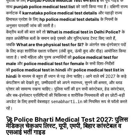
युवाओं के लिए
Punjab Police Medical Test कैसे होता है
की पूरी गाइड के
साथ
punjab police medical test list
को जारी किया गया है। दक्षिणी राज्य
कर्नाटक में
karnataka police medical test details
और पहाड़ी राज्य
हिमाचल प्रदेश के लिए
hp police medical test details
के नियमों के
अनुसार पारदर्शी जांच की जाती है।
केंद्रीय बलों की बात करें तो
What is medical test in Delhi Police?
के
तहत अर्धसैनिक बलों के समान कड़े एक्सरे और यूरिन/ब्लड टेस्ट किए जाते हैं,
जबकि
What are the physical test for SI?
के अंतर्गत सब-इंस्पेक्टर पदों
के लिए कड़ा शारीरिक दक्षता परीक्षण (लंबी कूद, ऊंची कूद और दौड़) आयोजित किया
जाता है। सभी महिला और पुरुष अभ्यर्थियों को
police medical test for
male
और
police medical test for female
के सभी दिशा-निर्देशों
को
police medical test in hindi
और
police medical test list in
hindi
के माध्यम से बहुत ही ध्यान से पढ़ लेना चाहिए। आने वाले वर्ष 2027 के कड़े
कंपटीशन को देखते हुए, उम्मीदवारों को अपने स्वास्थ्य, सुनने की क्षमता, और ब्लड
प्रेशर को सामान्य रखना चाहिए। पुलिस भर्ती की इन सभी कांस्टेबल, हेड कांस्टेबल,
और सब-इंस्पेक्टर प्रविष्टियों की चिकित्सा व शारीरिक नियमावली की हर छोटी-बड़ी
अपडेट के लिए हमारी वेबसाइट
को नियमित रूप से फॉलो करते
senabharti.in
रहें।
🚀 Police Bharti Medical Test 2027: पुलिस
मेडिकल चेकअप लिस्ट, यूपी, एमपी, बिहार कांस्टेबल व
एसआई भर्ती गाइड