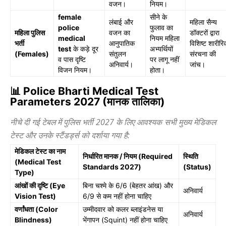
वजन।
नियम।
female
सीने के
लंबाई और
महिला सैन्य
police
फुलाव का
महिला पुलिस
वजन का
डॉक्टरों द्वारा
medical
नियम महिला
भर्ती
आनुपातिक
विशिष्ट शारीरि
test
के कड़े दूर
अभ्यर्थियों
(Females)
संतुलन
संरचना की
व पास दृष्टि
पर लागू नहीं
अनिवार्य।
जांच।
विजन नियम।
होता।
📊 Police Bharti Medical Test
Parameters 2027 (मानक तालिका)
नीचे दी गई टेबल में पुलिस भर्ती 2027 के लिए आवश्यक सभी मुख्य मेडिकल
टेस्ट और उनके स्टैंडर्ड्स को दर्शाया गया है:
मेडिकल टेस्ट का नाम
निर्धारित मानक / नियम (Required
स्थिति
(Medical Test
Standards 2027)
(Status)
Type)
आंखों की दृष्टि (Eye
बिना चश्मे के 6/6 (बेहतर आंख) और
अनिवार्य
Vision Test)
6/9 से कम नहीं होना चाहिए
वर्णांधता (Color
उम्मीदवार को कलर ब्लाइंडनेस या
अनिवार्य
Blindness)
भेंगापन (Squint) नहीं होना चाहिए