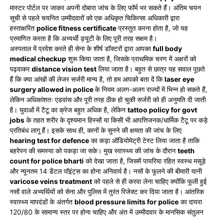
मास्टर पोर्टल पर जाकर अपनी दोबारा जांच के लिए फॉर्म भर सकते हैं। अंतिम चयन
सूची से पहले चयनित उम्मीदवारों को एक अधिकृत चिकित्सा अधिकारी द्वारा
हस्ताक्षरित
police fitness certificate
प्रस्तुत करना होता है, जो यह
प्रमाणित करता है कि अभ्यर्थी ड्यूटी के लिए पूरी तरह सक्षम है।
अस्पताल में प्रवेश करते ही सेना के शीर्ष डॉक्टरों द्वारा आपका
full body
medical checkup
शुरू किया जाता है, जिसके प्राथमिक चरण में अक्षरों को
पढ़वाकर
distance vision test
लिया जाता है। बहुत से छात्र यह सवाल पूछते
हैं कि क्या आंखों की लेजर सर्जरी मान्य है, तो हम आपको बता दें कि
laser eye
surgery allowed in police
के नियम अलग-अलग राज्यों में भिन्न हो सकते हैं,
लेकिन अधिकांशतः एडवांस और पूरी तरह ठीक हो चुकी सर्जरी को ही अनुमति दी जाती
है। युवाओं में टैटू का क्रेज बहुत अधिक है, लेकिन
tattoo policy for govt
jobs
के तहत शरीर के दृश्यमान हिस्सों या किसी भी आपत्तिजनक/धार्मिक टैटू पर कड़े
प्रतिबंध लागू हैं। इसके साथ ही, कानों के सुनने की क्षमता की जांच के लिए
hearing test for defence
का कड़ा ऑडियोमेट्री टेस्ट लिया जाता है ताकि
बहरेपन की समस्या को पकड़ा जा सके। मुख स्वास्थ्य की जांच के दौरान
teeth
count for police bharti
को देखा जाता है, जिसमें पायरिया रहित स्वस्थ मसूड़े
और न्यूनतम 14 डेंटल पॉइंट्स का होना अनिवार्य है। नसों के फूलने की बीमारी यानी
varicose veins treatment
को पहले से ही करवा लेना चाहिए क्योंकि फूली हुई
नसों वाले अभ्यर्थियों को सेना और पुलिस में तुरंत रिजेक्ट कर दिया जाता है। आंतरिक
स्वास्थ्य मापदंडों के अंतर्गत
blood pressure limits for police
का दायरा
120/80 के सामान्य स्तर पर होना चाहिए और अंत में उम्मीदवार के मानसिक संतुलन