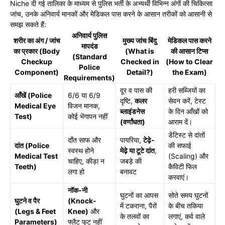
Niche दी गई तालिका के माध्यम से पुलिस भर्ती के अभ्यर्थी विभिन्न अंगों की चिकित्सा
जांच, उनके अनिवार्य मानकों और मेडिकल पास करने के आसान तरीकों को आसानी से
समझ सकते हैं:
अनिवार्य पुलिस
शरीर का अंग / जांच
मुख्य जांच बिंदु
मेडिकल पास करने
मापदंड
का प्रकार (Body
(What is
की आसान टिप्स
(Standard
Checkup
Checked in
(How to Clear
Police
Component)
Detail?)
the Exam)
Requirements)
दूर व पास की
हरी सब्जियों का
आँखें (Police
6/6 या 6/9
दृष्टि,
कलर
सेवन करें, टेस्ट
Medical Eye
विजन मानक,
ब्लाइंडनेस
के दिन आँखों को
Test)
कोई भेंगापन नहीं
(वर्णांधता)
आराम दें।
डेंटिस्ट से दांतों
दाँत साफ और
पायरिया,
टेढ़े-
दांत (Police
की सफाई
स्वस्थ होने
मेढ़े या टूटे दांत
,
Medical Test
(Scaling) और
चाहिए, कीड़ा न
जबड़े की
Teeth)
कैविटी फिल
लगा हो
बनावट
करवाएं।
नॉक-नी
घुटनों का आपस
सोते समय घुटनों
घुटने व पैर
(Knock-
में टकराना, पैरों
के बीच तकिया
(Legs & Feet
Knee)
और
के तलवों का
लगाएं, कर्व वाले
Parameters)
फ्लैट फुट नहीं