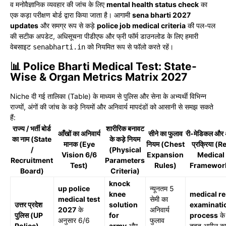
व मनोवैज्ञानिक व्यवहार की जांच के लिए
mental health status check
का
एक कड़ा परीक्षण बोर्ड द्वारा किया जाता है। आगामी
sena bharti 2027
updates
और समग्र रूप से कड़े
police job medical criteria
की पल-पल
की सटीक अपडेट, अधिसूचना पीडीएफ और फ्री फॉर्म डाउनलोड के लिए हमारी
वेबसाइट
को नियमित रूप से फॉलो करते रहें।
senabharti.in
📊 Police Bharti Medical Test: State-
Wise & Organ Metrics Matrix 2027
Niche दी गई तालिका (Table) के माध्यम से पुलिस और सेना के अभ्यर्थी विभिन्न
राज्यों, अंगों की जांच के कड़े नियमों और अनिवार्य मापदंडों को आसानी से समझ सकते
हैं:
राज्य / भर्ती बोर्ड
शारीरिक बनावट
आँखों का अनिवार्य
सीने का फुलाव
री-मेडिकल और 
का नाम (State
के कड़े नियम
मानक (Eye
नियम (Chest
प्रक्रिया (R
/
(Physical
Vision 6/6
Expansion
Medical
Recruitment
Parameters
Test)
Rules)
Framewor
Board)
Criteria)
knock
up police
न्यूनतम 5
knee
medical re
medical test
सेमी का
उत्तर प्रदेश
solution
examinati
2027
के
अनिवार्य
पुलिस (UP
for
process
के
अनुसार 6/6
फुलाव
Police)
army
और
तहत अपील क