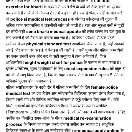
देते हैं। इसी तरह, जिन अभ्यर्थियों के पैरों के तलवे सपाट हैं, वे
flat foot
exercise for bharti
के माध्यम से अपने पैरों के कर्व को ठीक करने का प्रयास
कर सकते हैं ताकि वे फिजिकल टेस्ट में बाहर न हों। सब-इंस्पेक्टर पदों की बात करें
तो
police si medical test process
के अंतर्गत कांस्टेबल की तुलना में
अधिक गहन प्रशासनिक व तकनीकी जांच की जाती है। रक्षा और सुरक्षा बलों से जुड़ी
हर छोटी-बड़ी
sena bharti medical update
को ट्रैक करना हर उस युवा के
लिए जरूरी है जो मैदान पर पसीना बहा रहा है। चिकित्सा परीक्षण से ठीक पहले
उम्मीदवारों का
physical standard test
आयोजित किया जाता है, जहाँ आपकी
लंबाई और वजन की कड़ाई से पैमाइश की जाती है। सभी पुरुष और महिला अभ्यर्थियों
का वजन उनकी उम्र और कद के सही अनुपात में होना अनिवार्य है, जिसे
आधिकारिक
height weight chart for police
के माध्यम से मापा जाता है।
इसके अतिरिक्त, पुरुष उम्मीदवारों के लिए
chest expansion rules
को बहुत ही
बारीकी से लागू किया जाता है, जिसके तहत सामान्य सीने के माप में न्यूनतम 5 सेमी का
अनिवार्य फुलाव होना आवश्यक है।
महिला सशक्तिकरण के बढ़ते दौर में महिला अभ्यर्थियों के लिए
female police
medical test
का एक विशेष और संवेदनशील चिकित्सा प्रारूप तैयार किया गया है,
जिसमें स्त्री रोग और विशिष्ट शारीरिक संरचना से जुड़े परीक्षण किए जाते हैं। यदि
किसी अभ्यर्थी को प्रारंभिक चिकित्सा परीक्षण में अस्थायी रूप से अनफिट
(Temporary Unfit) घोषित किया जाता है, तो उसे घबराने की आवश्यकता नहीं है;
क्योंकि वह निर्धारित समय-सीमा के भीतर
medical re-examination
process
के नियमों का पालन करके दोबारा अपील कर सकता है। आधुनिक
डिजिटल व्यवस्था के तहत अब उम्मीदवार सीधे
re-medical apply online
के