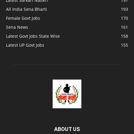
Latest Sarkari Naukri
197
All India Sena Bharti
193
Female Govt Jobs
170
Sena News
161
Latest Govt Jobs State Wise
158
Latest UP Govt Jobs
155
ABOUT US