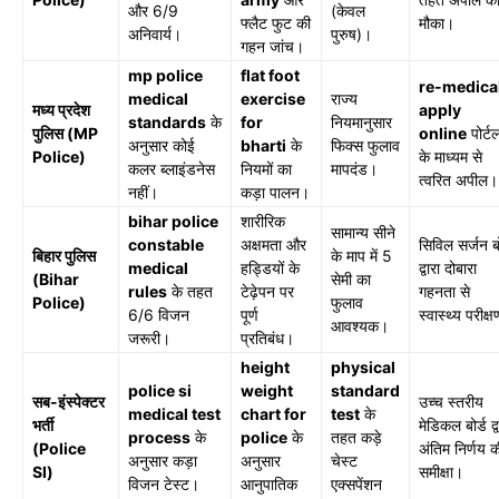
और 6/9
(केवल
फ्लैट फुट की
मौका।
अनिवार्य।
पुरुष)।
गहन जांच।
mp police
flat foot
re-medica
medical
exercise
राज्य
मध्य प्रदेश
apply
standards
के
for
नियमानुसार
पुलिस (MP
online
पोर्ट
अनुसार कोई
bharti
के
फिक्स फुलाव
Police)
के माध्यम से
कलर ब्लाइंडनेस
नियमों का
मापदंड।
त्वरित अपील।
नहीं।
कड़ा पालन।
bihar police
शारीरिक
सामान्य सीने
constable
अक्षमता और
सिविल सर्जन बो
बिहार पुलिस
के माप में 5
medical
हड्डियों के
द्वारा दोबारा
(Bihar
सेमी का
rules
के तहत
टेढ़ेपन पर
गहनता से
Police)
फुलाव
6/6 विजन
पूर्ण
स्वास्थ्य परीक्
आवश्यक।
जरूरी।
प्रतिबंध।
height
physical
police si
weight
standard
सब-इंस्पेक्टर
उच्च स्तरीय
medical test
chart for
test
के
भर्ती
मेडिकल बोर्ड द्व
process
के
police
के
तहत कड़े
(Police
अंतिम निर्णय क
अनुसार कड़ा
अनुसार
चेस्ट
SI)
समीक्षा।
विजन टेस्ट।
आनुपातिक
एक्सपेंशन