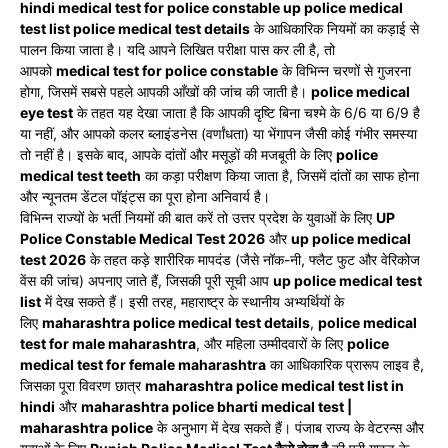
hindi medical test for police constable up police medical
test list police medical test details
के आधिकारिक नियमों का कड़ाई से
पालन किया जाता है। यदि आपने लिखित परीक्षा पास कर ली है, तो
आपको
medical test for police constable
के विभिन्न चरणों से गुजरना
होगा, जिसमें सबसे पहले आपकी आँखों की जांच की जाती है।
police medical
eye test
के तहत यह देखा जाता है कि आपकी दृष्टि बिना चश्मे के 6/6 या 6/9 है
या नहीं, और आपको कलर ब्लाइंडनेस (वर्णांधता) या भेंगापन जैसी कोई गंभीर समस्या
तो नहीं है। इसके बाद, आपके दांतों और मसूड़ों की मजबूती के लिए
police
medical test teeth
का कड़ा परीक्षण किया जाता है, जिसमें दांतों का साफ होना
और न्यूनतम डेंटल पॉइंट्स का पूरा होना अनिवार्य है।
विभिन्न राज्यों के भर्ती नियमों की बात करें तो उत्तर प्रदेश के युवाओं के लिए
UP
Police Constable Medical Test 2026
और
up police medical
test 2026
के तहत कड़े शारीरिक मापदंड (जैसे नॉक-नी, फ्लैट फुट और वेरिकोज
वेंस की जांच) अपनाए जाते हैं, जिसकी पूरी सूची आप
up police medical test
list
में देख सकते हैं। इसी तरह, महाराष्ट्र के स्थानीय अभ्यर्थियों के
लिए
maharashtra police medical test details
,
police medical
test for male maharashtra
, और महिला उम्मीदवारों के लिए
police
medical test for female maharashtra
का आधिकारिक प्रारूप लाइव है,
जिसका पूरा विवरण छात्र
maharashtra police medical test list in
hindi
और
maharashtra police bharti medical test |
maharashtra police
के अनुभाग में देख सकते हैं। पंजाब राज्य के वेटरन्स और