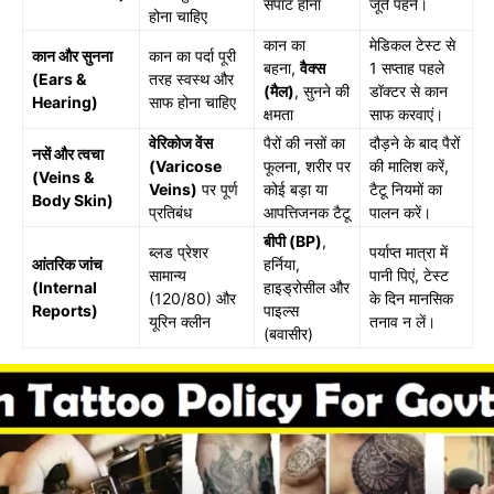
सपाट होना
जूते पहनें।
होना चाहिए
कान का
मेडिकल टेस्ट से
कान और सुनना
कान का पर्दा पूरी
बहना,
वैक्स
1 सप्ताह पहले
(Ears &
तरह स्वस्थ और
(मैल)
, सुनने की
डॉक्टर से कान
Hearing)
साफ होना चाहिए
क्षमता
साफ करवाएं।
वेरिकोज वेंस
पैरों की नसों का
दौड़ने के बाद पैरों
नसें और त्वचा
(Varicose
फूलना, शरीर पर
की मालिश करें,
(Veins &
Veins)
पर पूर्ण
कोई बड़ा या
टैटू नियमों का
Body Skin)
प्रतिबंध
आपत्तिजनक टैटू
पालन करें।
बीपी (BP)
,
ब्लड प्रेशर
पर्याप्त मात्रा में
आंतरिक जांच
हर्निया,
सामान्य
पानी पिएं, टेस्ट
(Internal
हाइड्रोसील और
(120/80) और
के दिन मानसिक
Reports)
पाइल्स
यूरिन क्लीन
तनाव न लें।
(बवासीर)