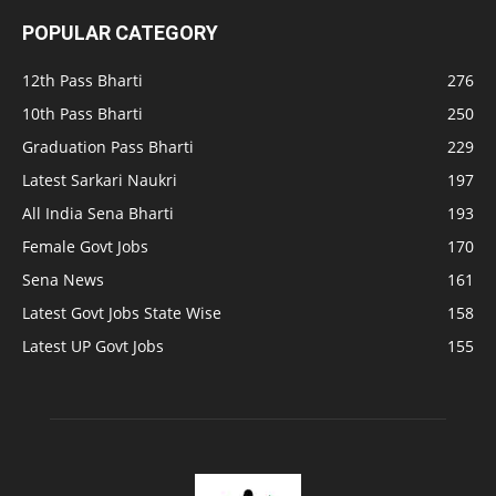
POPULAR CATEGORY
12th Pass Bharti
276
10th Pass Bharti
250
Graduation Pass Bharti
229
Latest Sarkari Naukri
197
All India Sena Bharti
193
Female Govt Jobs
170
Sena News
161
Latest Govt Jobs State Wise
158
Latest UP Govt Jobs
155