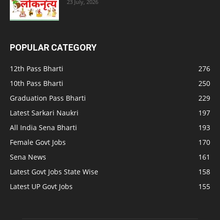
23 July, 2026
POPULAR CATEGORY
12th Pass Bharti
276
10th Pass Bharti
250
Graduation Pass Bharti
229
Latest Sarkari Naukri
197
All India Sena Bharti
193
Female Govt Jobs
170
Sena News
161
Latest Govt Jobs State Wise
158
Latest UP Govt Jobs
155