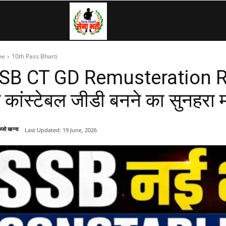
SenaBharti.in
me
10th Pass Bharti
»
SB CT GD Remusteration Rec
े कांस्टेबल जीडी बनने का सुनहरा 
Army,
्जो खन्ना
Last Updated:
19 June, 2026
Navy,
Airforce,
Police….