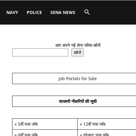
NAVY
POLICE
SENA NEWS
आप अपने नई सेना जॉब्स खोजें
खोजें
Job Portals for Sale
सरकारी नौकरियों की सूची
»
5वीं पास जॉब
»
12वीं पास जॉब
»
8वीं पास जॉब
»
ग्रेजुएट पास जॉब