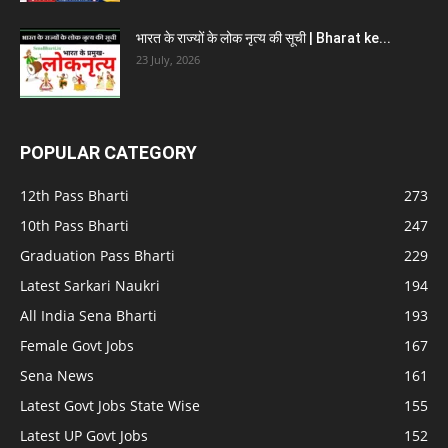
भारत के राज्यों के लोक नृत्य की सूची | Bharat ke...
23 July, 2026
POPULAR CATEGORY
12th Pass Bharti
273
10th Pass Bharti
247
Graduation Pass Bharti
229
Latest Sarkari Naukri
194
All India Sena Bharti
193
Female Govt Jobs
167
Sena News
161
Latest Govt Jobs State Wise
155
Latest UP Govt Jobs
152