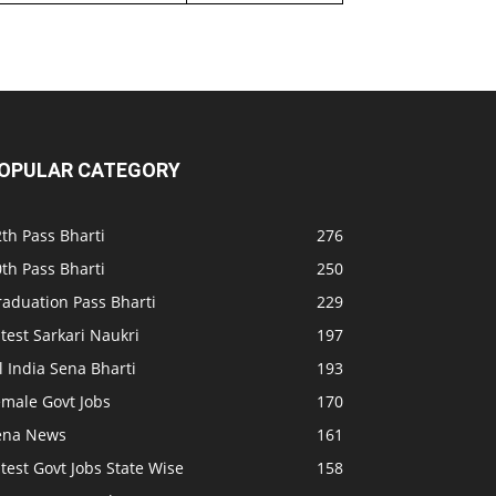
OPULAR CATEGORY
th Pass Bharti
276
th Pass Bharti
250
raduation Pass Bharti
229
test Sarkari Naukri
197
l India Sena Bharti
193
emale Govt Jobs
170
ena News
161
test Govt Jobs State Wise
158