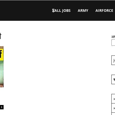
🎖️ALL JOBS
ARMY
AIRFORCE
ी
आप
स
3