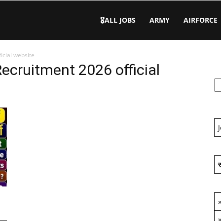
🎖️ALL JOBS
ARMY
AIRFORCE
icial website
ecruitment 2026 official
स