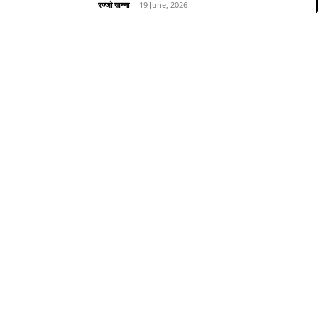
रज्जो खन्ना
-
19 June, 2026