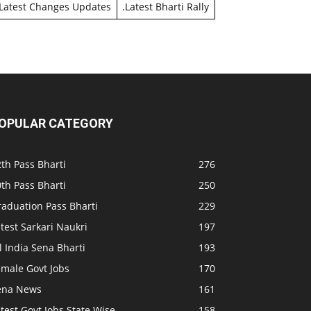
Latest Changes Updates
.
Latest Bharti Rally
OPULAR CATEGORY
th Pass Bharti
276
th Pass Bharti
250
raduation Pass Bharti
229
test Sarkari Naukri
197
l India Sena Bharti
193
emale Govt Jobs
170
ena News
161
test Govt Jobs State Wise
158