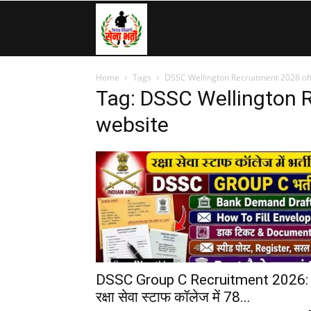
SenaBharti.in
Home
Tags
DSSC Wellington Recruitment 2026 off
»
Tag: DSSC Wellington R
website
Army,
Navy,
Airforce,
DSSC Group C Recruitment 2026:
रक्षा सेवा स्टाफ कॉलेज में 78...
Police….