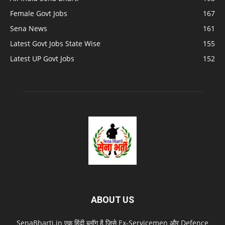
Female Govt Jobs
167
Sena News
161
Latest Govt Jobs State Wise
155
Latest UP Govt Jobs
152
ABOUT US
SenaBharti.in एक हिंदी ब्लॉग है जिसे Ex‑Servicemen और Defence