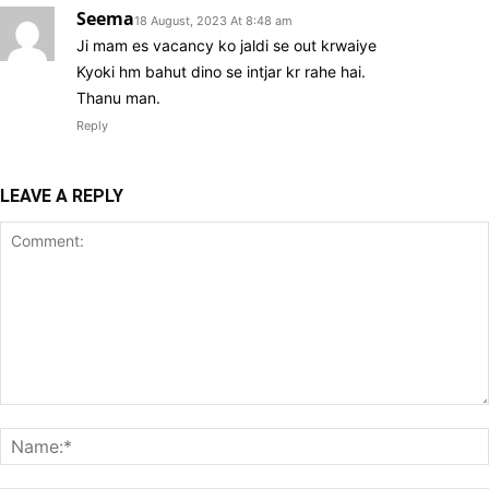
Seema
18 August, 2023 At 8:48 am
Ji mam es vacancy ko jaldi se out krwaiye
Kyoki hm bahut dino se intjar kr rahe hai.
Thanu man.
Reply
LEAVE A REPLY
Comment: