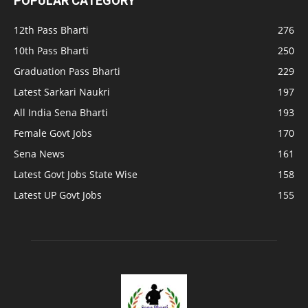
POPULAR CATEGORY
12th Pass Bharti
276
10th Pass Bharti
250
Graduation Pass Bharti
229
Latest Sarkari Naukri
197
All India Sena Bharti
193
Female Govt Jobs
170
Sena News
161
Latest Govt Jobs State Wise
158
Latest UP Govt Jobs
155