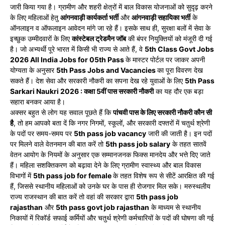
जारी किया गया है। ग्रामीण और शहरी क्षेत्रों में बाल विकास योजनाओं को सुदृढ़ करने
के लिए महिलाओं हेतु
आंगनवाड़ी कार्यकर्ता भर्ती
और
आंगनवाड़ी सहायिका भर्ती
के
ऑनलाइन व ऑफलाइन आवेदन मांगे जा रहे हैं। इसके साथ ही, सुरक्षा बलों में सेवा के
इच्छुक उम्मीदवारों के लिए
कांस्टेबल ट्रेडमैन जॉब
की बंपर नियुक्तियों को मंजूरी दी गई
है। जो अभ्यर्थी पूरे भारत में किसी भी राज्य से आते हैं, वे
5th Class Govt Jobs
2026 All India Jobs for 05th Pass
के मास्टर पोर्टल पर जाकर अपनी
योग्यता के अनुसार
5th Pass Jobs and Vacancies
का पूरा विवरण देख
सकते हैं। देश सेवा और सरकारी नौकरी का सपना देख रहे युवाओं के लिए
5th Pass
Sarkari Naukri 2026 : कक्षा 5वीं पास सरकारी नौकरी
का यह दौर एक बड़ा
सहारा बनकर आया है।
अक्सर बहुत से लोग यह सवाल पूछते हैं कि
पांचवी पास के लिए सरकारी नौकरी कौन सी
है
, तो हम आपको बता दें कि नगर निगमों, स्कूलों, और सरकारी दफ्तरों में चतुर्थ श्रेणी
के पदों पर समय-समय पर
5th pass job vacancy
जारी की जाती है। इन पदों
पर मिलने वाले वेतनमान की बात करें तो
5th pass job salary
के तहत सातवें
वेतन आयोग के नियमों के अनुसार एक सम्मानजनक फिक्स मानदेय और भत्ते दिए जाते
हैं। महिला सशक्तिकरण को बढ़ावा देने के लिए ग्रामीण स्वास्थ्य और बाल विकास
विभागों में
5th pass job for female
के तहत विशेष रूप से सीटें आरक्षित की गई
हैं, जिससे स्थानीय महिलाओं को उनके घर के पास ही रोजगार मिल सके। मरुस्थलीय
राज्य राजस्थान की बात करें तो वहां की सरकार द्वारा
5th pass job
rajasthan
और
5th pass govt job rajasthan
के माध्यम से स्थानीय
निकायों में रिकॉर्ड सफाई कर्मियों और चतुर्थ श्रेणी कर्मचारियों के पदों की घोषणा की गई