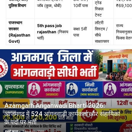
ट्रेड
पुलिस विभाग
जॉब (कुक, धोबी)
10वीं पास
₹69,100
स्किल
टेस्ट
राजस्थान
लॉटरी
5th pass job
राज्य
सरकार
कक्षा 5वीं
सिस्टम /
rajasthan
(निकाय
नियमानुसा
(Rajasthan
पास
सीधे
भर्ती)
फिक्स वेत
Govt)
साक्षात्कार
Azamgarh Anganwadi Bharti 2026:
आजमगढ़ में 524 आंगनवाड़ी कार्यकर्ता और सहायिका
के पदों पर भर्ती
रज्जो खन्ना
-
7 August, 2026