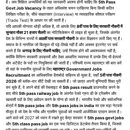
है। कम शिक्षित अभ्यर्थियों को यह जानकारी अवश्य होनी चाहिए कि
5th Pass
Govt Job Vacancy
के तहत अधिकांश चयन प्रक्रिया बिना किसी कठिन
लिखित परीक्षा के, सीधे साक्षात्कार (Interview) या व्यावहारिक कौशल परीक्षण
(Trade Test) के आधार पर की जाती है।
यदि आपकी योग्यता थोड़ी अधिक है, तो आपके लिए
8वीं पास के लिए सरकारी नौकरी में
सुनहरा मौका 21 हजार सैलरी
का नोटिफिकेशन भी लाइव हो चुका है, जिसके अंतर्गत
देश के विभिन्न राज्यों में
आठवीं पास सरकारी नौकरी
के बंपर विज्ञापन जारी किए गए हैं।
समाज के वे नागरिक जो बिल्कुल भी पढ़े-लिखे नहीं हैं और अक्सर इंटरनेट पर सर्च
करते हैं कि
अनपढ़ के लिए नौकरी चाहिए
, उन्हें निराश होने की आवश्यकता नहीं है;
क्योंकि विभिन्न सरकारी उपक्रमों और ठेका आधारित व्यवस्था में उनके लिए भी हेल्पर्स
और अटेंडेंट के पदों पर नियुक्तियां की जाती हैं। पश्चिमी राज्य महाराष्ट्र की बात करें
तो वहां के स्थानीय युवाओं के लिए
महाराष्ट्र Government Jobs
Recruitment
का आधिकारिक डैशबोर्ड सक्रिय हो चुका है, जहाँ
5वी पास नौकरी
2026
की ब्लॉक-वार सीटें देखी जा सकती हैं। जो छात्र अपनी बुनियादी शिक्षा पूरी
कर चुके हैं, वे अपने बोर्ड की वेबसाइट से
5th pass result
डाउनलोड करने के
बाद सीधे
5th pass railway job
के अंतर्गत रेलवे ग्रुप डी के ट्रैकमैन और
खलासी पदों के लिए आवेदन करने के योग्य हो जाते हैं। भारतीय रेलवे और सार्वजनिक
क्षेत्रों में
5th pass jobs
और
5th pass jobs in india
का एक बड़ा नेटवर्क
मौजूद है जो देश के गरीब और ग्रामीण युवाओं को स्थायी आजीविका प्रदान करता है।
आने वाले वर्ष 2027 को ध्यान में रखते हुए केंद्र सरकार ने
5th pass govt jobs
और
5th class pass job
का एक नया डिजिटल डेटाबेस तैयार किया है, जिससे
पूरी चयन प्रक्रिया को पारदर्शी बनाया जा सके। इन सभी पांचवीं पास भर्तियों की