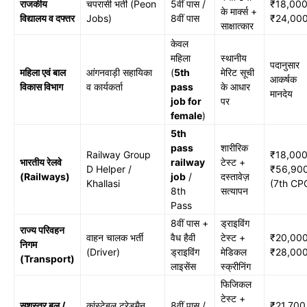
राजकीय
चपरासी भर्ती (Peon
5वीं पास /
₹18,000
के मार्क्स +
विद्यालय व दफ्तर
Jobs)
8वीं पास
₹24,000
साक्षात्कार
केवल
महिला
स्थानीय
पदानुसार
महिला एवं बाल
आंगनवाड़ी सहायिका
(
5th
मेरिट सूची
आकर्षक
विकास विभाग
व कार्यकर्ता
pass
के आधार
मानदेय
job for
पर
female
)
5th
pass
शारीरिक
Railway Group
₹18,000
भारतीय रेलवे
railway
टेस्ट +
D Helper /
₹56,900
(Railways)
job
/
दस्तावेज़
Khallasi
(7th CP
8th
सत्यापन
Pass
8वीं पास +
ड्राइविंग
राज्य परिवहन
वाहन चालक भर्ती
वैध हैवी
टेस्ट +
₹20,000
निगम
(Driver)
ड्राइविंग
मेडिकल
₹28,000
(Transport)
लाइसेंस
स्क्रीनिंग
फिजिकल
टेस्ट +
सशस्त्र बल /
कांस्टेबल ट्रेडमैन
8वीं पास /
₹21,700