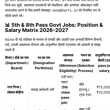
जिले-वार सूची, आवश्यक दस्तावेजों की चेकलिस्ट और डायरेक्ट ऑफलाइन फॉर्म
डाउनलोड करने के लिए हमारी वेबसाइट
को नियमित रूप से
senabharti.in
फॉलो करते रहें।
📊 5th & 8th Pass Govt Jobs: Position &
Salary Matrix 2026-2027
Niche दी गई तालिका के माध्यम से पांचवीं और आठवीं पास अभ्यर्थी विभिन्न विभागों,
पदों, उनकी आवश्यक योग्यता और अनुमानित सैलरी स्ट्रक्चर को आसानी से समझ
सकते हैं:
आवश्यक
चयन का
अनुमानित म
विभाग / बोर्ड का नाम
पद का नाम
योग्यता
प्रकार
सैलरी (5
(Department /
(Designation
(Minimum
(Selection
pass j
Board)
Portfolios)
Eligibility)
Process)
salary
5वीं पास /
साक्षर
सीधे
नगर निगम /
(
5th
₹15,000
सफाई कर्मचारी भर्ती
इंटरव्यू /
लोकल बॉडीज
class
₹22,000
ट्रेड टेस्ट
pass
job
)
कक्षा 5वीं