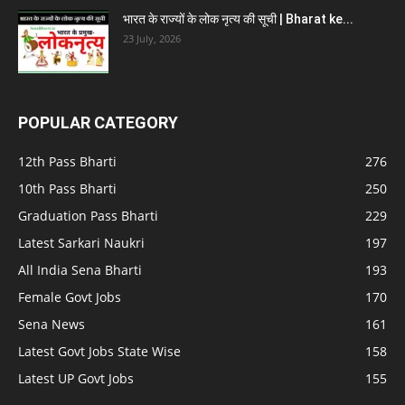
भारत के राज्यों के लोक नृत्य की सूची | Bharat ke...
23 July, 2026
POPULAR CATEGORY
12th Pass Bharti
276
10th Pass Bharti
250
Graduation Pass Bharti
229
Latest Sarkari Naukri
197
All India Sena Bharti
193
Female Govt Jobs
170
Sena News
161
Latest Govt Jobs State Wise
158
Latest UP Govt Jobs
155