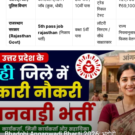
ट्रेड
पुलिस विभाग
जॉब (कुक, धोबी)
10वीं पास
₹69,100
स्किल
टेस्ट
राजस्थान
लॉटरी
5th pass job
राज्य
सरकार
कक्षा 5वीं
सिस्टम /
rajasthan
(निकाय
नियमानुसा
(Rajasthan
पास
सीधे
भर्ती)
फिक्स वेत
Govt)
साक्षात्कार
Bhadohi Anganwadi Bharti 2026: भदोही