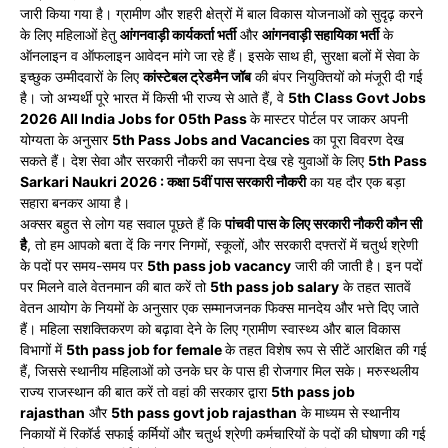
जारी किया गया है। ग्रामीण और शहरी क्षेत्रों में बाल विकास योजनाओं को सुदृढ़ करने
के लिए महिलाओं हेतु
आंगनवाड़ी कार्यकर्ता भर्ती
और
आंगनवाड़ी सहायिका भर्ती
के
ऑनलाइन व ऑफलाइन आवेदन मांगे जा रहे हैं। इसके साथ ही, सुरक्षा बलों में सेवा के
इच्छुक उम्मीदवारों के लिए
कांस्टेबल ट्रेडमैन जॉब
की बंपर नियुक्तियों को मंजूरी दी गई
है। जो अभ्यर्थी पूरे भारत में किसी भी राज्य से आते हैं, वे
5th Class Govt Jobs
2026 All India Jobs for 05th Pass
के मास्टर पोर्टल पर जाकर अपनी
योग्यता के अनुसार
5th Pass Jobs and Vacancies
का पूरा विवरण देख
सकते हैं। देश सेवा और सरकारी नौकरी का सपना देख रहे युवाओं के लिए
5th Pass
Sarkari Naukri 2026 : कक्षा 5वीं पास सरकारी नौकरी
का यह दौर एक बड़ा
सहारा बनकर आया है।
अक्सर बहुत से लोग यह सवाल पूछते हैं कि
पांचवी पास के लिए सरकारी नौकरी कौन सी
है
, तो हम आपको बता दें कि नगर निगमों, स्कूलों, और सरकारी दफ्तरों में चतुर्थ श्रेणी
के पदों पर समय-समय पर
5th pass job vacancy
जारी की जाती है। इन पदों
पर मिलने वाले वेतनमान की बात करें तो
5th pass job salary
के तहत सातवें
वेतन आयोग के नियमों के अनुसार एक सम्मानजनक फिक्स मानदेय और भत्ते दिए जाते
हैं। महिला सशक्तिकरण को बढ़ावा देने के लिए ग्रामीण स्वास्थ्य और बाल विकास
विभागों में
5th pass job for female
के तहत विशेष रूप से सीटें आरक्षित की गई
हैं, जिससे स्थानीय महिलाओं को उनके घर के पास ही रोजगार मिल सके। मरुस्थलीय
राज्य राजस्थान की बात करें तो वहां की सरकार द्वारा
5th pass job
rajasthan
और
5th pass govt job rajasthan
के माध्यम से स्थानीय
निकायों में रिकॉर्ड सफाई कर्मियों और चतुर्थ श्रेणी कर्मचारियों के पदों की घोषणा की गई