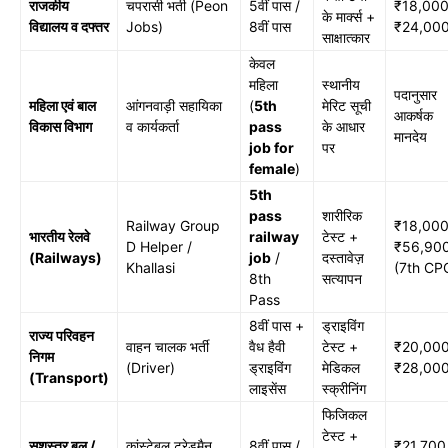
राजकीय
चपरासी भर्ती (Peon
5वीं पास /
₹18,000
के मार्क्स +
विद्यालय व दफ्तर
Jobs)
8वीं पास
₹24,000
साक्षात्कार
केवल
महिला
स्थानीय
पदानुसार
महिला एवं बाल
आंगनवाड़ी सहायिका
(
5th
मेरिट सूची
आकर्षक
विकास विभाग
व कार्यकर्ता
pass
के आधार
मानदेय
job for
पर
female
)
5th
pass
शारीरिक
Railway Group
₹18,000
भारतीय रेलवे
railway
टेस्ट +
D Helper /
₹56,900
(Railways)
job
/
दस्तावेज़
Khallasi
(7th CP
8th
सत्यापन
Pass
8वीं पास +
ड्राइविंग
राज्य परिवहन
वाहन चालक भर्ती
वैध हैवी
टेस्ट +
₹20,000
निगम
(Driver)
ड्राइविंग
मेडिकल
₹28,000
(Transport)
लाइसेंस
स्क्रीनिंग
फिजिकल
टेस्ट +
सशस्त्र बल /
कांस्टेबल ट्रेडमैन
8वीं पास /
₹21,700