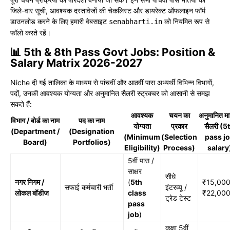
जिले-वार सूची, आवश्यक दस्तावेजों की चेकलिस्ट और डायरेक्ट ऑफलाइन फॉर्म
डाउनलोड करने के लिए हमारी वेबसाइट
को नियमित रूप से
senabharti.in
फॉलो करते रहें।
📊 5th & 8th Pass Govt Jobs: Position &
Salary Matrix 2026-2027
Niche दी गई तालिका के माध्यम से पांचवीं और आठवीं पास अभ्यर्थी विभिन्न विभागों,
पदों, उनकी आवश्यक योग्यता और अनुमानित सैलरी स्ट्रक्चर को आसानी से समझ
सकते हैं:
आवश्यक
चयन का
अनुमानित म
विभाग / बोर्ड का नाम
पद का नाम
योग्यता
प्रकार
सैलरी (5
(Department /
(Designation
(Minimum
(Selection
pass j
Board)
Portfolios)
Eligibility)
Process)
salary
5वीं पास /
साक्षर
सीधे
नगर निगम /
(
5th
₹15,000
सफाई कर्मचारी भर्ती
इंटरव्यू /
लोकल बॉडीज
class
₹22,000
ट्रेड टेस्ट
pass
job
)
कक्षा 5वीं