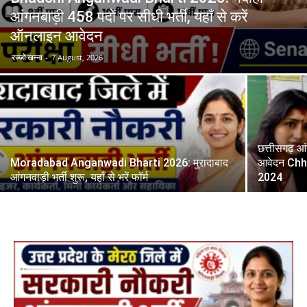
आंगनबाड़ी 458 पदों पर सीधी भर्ती, यहाँ से करें
ऑनलाइन आवेदन
रज्जो खन्ना
-
7 August, 2026
छत्तीसगढ़ आंग
Moradabad Anganwadi Bharti 2026: मुरादाबाद
आवेदन Ch
आंगनवाड़ी भर्ती शुरू, यहाँ से भरें फॉर्म
2024