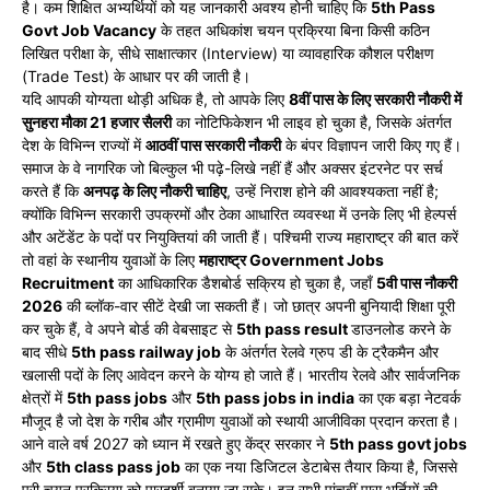
है। कम शिक्षित अभ्यर्थियों को यह जानकारी अवश्य होनी चाहिए कि
5th Pass
Govt Job Vacancy
के तहत अधिकांश चयन प्रक्रिया बिना किसी कठिन
लिखित परीक्षा के, सीधे साक्षात्कार (Interview) या व्यावहारिक कौशल परीक्षण
(Trade Test) के आधार पर की जाती है।
यदि आपकी योग्यता थोड़ी अधिक है, तो आपके लिए
8वीं पास के लिए सरकारी नौकरी में
सुनहरा मौका 21 हजार सैलरी
का नोटिफिकेशन भी लाइव हो चुका है, जिसके अंतर्गत
देश के विभिन्न राज्यों में
आठवीं पास सरकारी नौकरी
के बंपर विज्ञापन जारी किए गए हैं।
समाज के वे नागरिक जो बिल्कुल भी पढ़े-लिखे नहीं हैं और अक्सर इंटरनेट पर सर्च
करते हैं कि
अनपढ़ के लिए नौकरी चाहिए
, उन्हें निराश होने की आवश्यकता नहीं है;
क्योंकि विभिन्न सरकारी उपक्रमों और ठेका आधारित व्यवस्था में उनके लिए भी हेल्पर्स
और अटेंडेंट के पदों पर नियुक्तियां की जाती हैं। पश्चिमी राज्य महाराष्ट्र की बात करें
तो वहां के स्थानीय युवाओं के लिए
महाराष्ट्र Government Jobs
Recruitment
का आधिकारिक डैशबोर्ड सक्रिय हो चुका है, जहाँ
5वी पास नौकरी
2026
की ब्लॉक-वार सीटें देखी जा सकती हैं। जो छात्र अपनी बुनियादी शिक्षा पूरी
कर चुके हैं, वे अपने बोर्ड की वेबसाइट से
5th pass result
डाउनलोड करने के
बाद सीधे
5th pass railway job
के अंतर्गत रेलवे ग्रुप डी के ट्रैकमैन और
खलासी पदों के लिए आवेदन करने के योग्य हो जाते हैं। भारतीय रेलवे और सार्वजनिक
क्षेत्रों में
5th pass jobs
और
5th pass jobs in india
का एक बड़ा नेटवर्क
मौजूद है जो देश के गरीब और ग्रामीण युवाओं को स्थायी आजीविका प्रदान करता है।
आने वाले वर्ष 2027 को ध्यान में रखते हुए केंद्र सरकार ने
5th pass govt jobs
और
5th class pass job
का एक नया डिजिटल डेटाबेस तैयार किया है, जिससे
पूरी चयन प्रक्रिया को पारदर्शी बनाया जा सके। इन सभी पांचवीं पास भर्तियों की