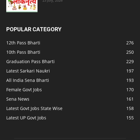
23 July, 2026
POPULAR CATEGORY
12th Pass Bharti
276
10th Pass Bharti
250
Graduation Pass Bharti
229
Latest Sarkari Naukri
197
All India Sena Bharti
193
Female Govt Jobs
170
Sena News
161
Latest Govt Jobs State Wise
158
Latest UP Govt Jobs
155