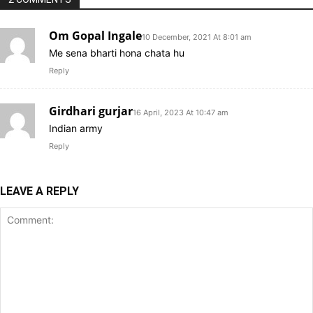
Om Gopal Ingale
10 December, 2021 At 8:01 am
Me sena bharti hona chata hu
Reply
Girdhari gurjar
16 April, 2023 At 10:47 am
Indian army
Reply
LEAVE A REPLY