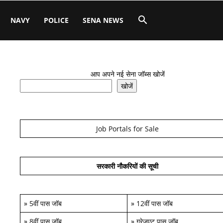
NAVY
POLICE
SENA NEWS
आप अपने नई सेना जॉब्स खोजें
खोजें
Job Portals for Sale
सरकारी नौकरियों की सूची
»
5वीं पास जॉब
»
12वीं पास जॉब
»
8वीं पास जॉब
»
ग्रेजुएट पास जॉब