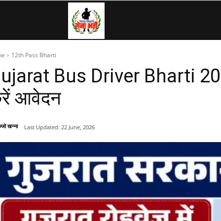
SenaBharti.in
me
12th Pass Bharti
»
ujarat Bus Driver Bharti 2026:
रें आवेदन
Army,
्जो खन्ना
Last Updated:
22 June, 2026
Navy,
Airforce,
Police….