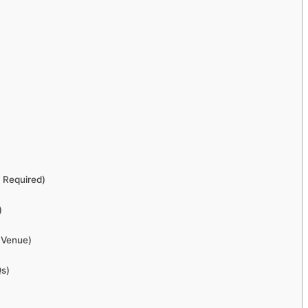
s Required)
)
& Venue)
Qs)