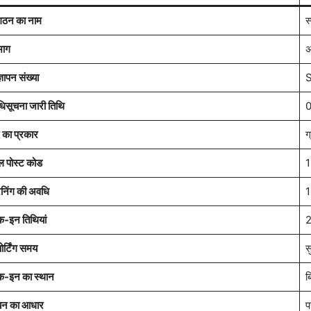
गठन का नाम
स
भाग
अ
्ञापन संख्या
S
िसूचना जारी तिथि
0
 का प्रकार
ग
ल पोस्ट कोड
1
रेनिंग की अवधि
1
क-इन तिथियां
2
ोर्टिंग समय
स
क-इन का स्थान
ब
न का आधार
प