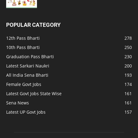
POPULAR CATEGORY
12th Pass Bharti
278
10th Pass Bharti
250
Graduation Pass Bharti
230
Latest Sarkari Naukri
200
All India Sena Bharti
193
Female Govt Jobs
174
Latest Govt Jobs State Wise
161
Sena News
161
Latest UP Govt Jobs
157