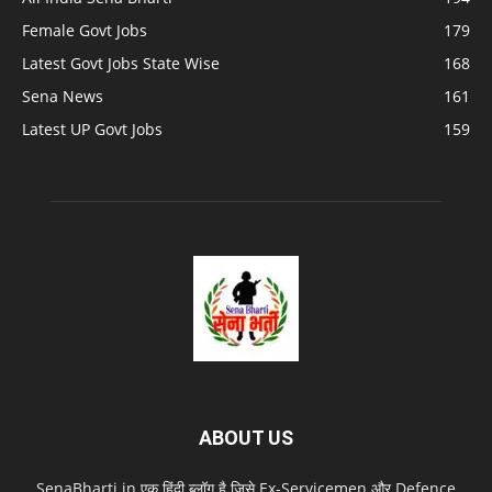
Female Govt Jobs
179
Latest Govt Jobs State Wise
168
Sena News
161
Latest UP Govt Jobs
159
ABOUT US
SenaBharti.in एक हिंदी ब्लॉग है जिसे Ex‑Servicemen और Defence