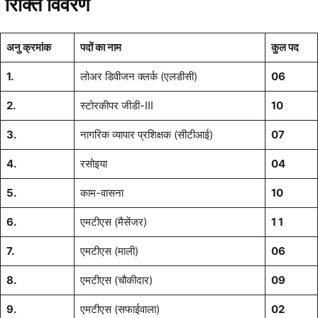
रिक्ति
विवरण
अनु क्रमांक
पदों का नाम
कुल पद
1.
लोअर डिवीजन क्लर्क (एलडीसी)
06
2.
स्टोरकीपर जीडी-III
10
3.
नागरिक व्यापार प्रशिक्षक (सीटीआई)
07
4.
रसोइया
04
5.
काम-वासना
10
6.
एमटीएस (मैसेंजर)
1 1
7.
एमटीएस (माली)
06
8.
एमटीएस (चौकीदार)
09
9.
एमटीएस (सफाईवाला)
02