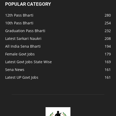
POPULAR CATEGORY
12th Pass Bharti
280
10th Pass Bharti
254
Graduation Pass Bharti
232
Latest Sarkari Naukri
208
All India Sena Bharti
194
Female Govt Jobs
179
Latest Govt Jobs State Wise
169
Sena News
161
Latest UP Govt Jobs
161