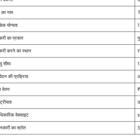
 का नाम
T
्षिक योग्यता
1
करी का प्रकार
फ
करी करने का स्थान
र
ु सीमा
1
ेदन की प्रक्रिया
ऑ
ल वेतन
₹
्ट्रीयता
उ
िकारिक वेबसाइट
s
नकारी का स्रोत
S