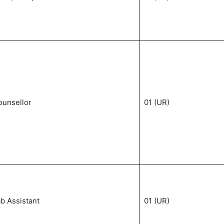
ounsellor
01 (UR)
b Assistant
01 (UR)