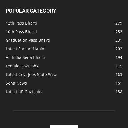
POPULAR CATEGORY
12th Pass Bharti
279
10th Pass Bharti
252
Graduation Pass Bharti
231
Latest Sarkari Naukri
202
All India Sena Bharti
194
Female Govt Jobs
175
Latest Govt Jobs State Wise
163
Sena News
161
Latest UP Govt Jobs
158