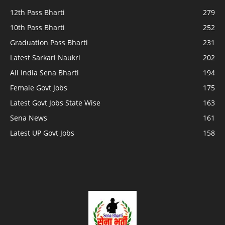
12th Pass Bharti
279
10th Pass Bharti
252
Graduation Pass Bharti
231
Latest Sarkari Naukri
202
All India Sena Bharti
194
Female Govt Jobs
175
Latest Govt Jobs State Wise
163
Sena News
161
Latest UP Govt Jobs
158