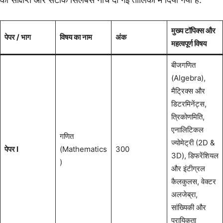
मुख्य टॉपिक्स और
पेपर / भाग
विषय का नाम
अंक
महत्वपूर्ण विषय
बीजगणित
(Algebra),
मैट्रिक्स और
डिटरमिनेंट्स,
त्रिकोणमिति,
एनालिटिकल
गणित
ज्योमेट्री (2D &
पेपर I
(Mathematics
300
3D), डिफरेंशियल
)
और इंटीग्रल
कैलकुलस, वेक्टर
अलजेब्रा,
सांख्यिकी और
प्रायिकता