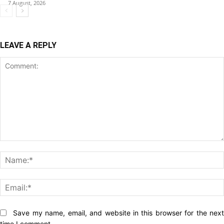
7 August, 2026
LEAVE A REPLY
Comment:
Website:
Save my name, email, and website in this browser for the nex
time I comment.