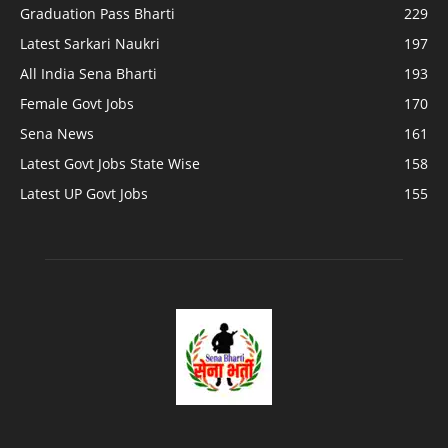
Graduation Pass Bharti
229
Latest Sarkari Naukri
197
All India Sena Bharti
193
Female Govt Jobs
170
Sena News
161
Latest Govt Jobs State Wise
158
Latest UP Govt Jobs
155