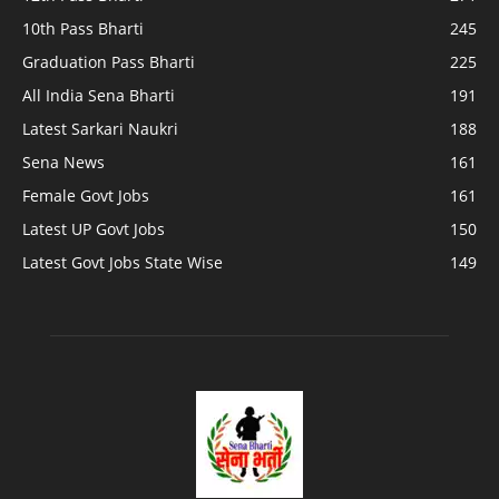
10th Pass Bharti
245
Graduation Pass Bharti
225
All India Sena Bharti
191
Latest Sarkari Naukri
188
Sena News
161
Female Govt Jobs
161
Latest UP Govt Jobs
150
Latest Govt Jobs State Wise
149