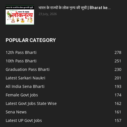
भारत के राज्यों के लोक नृत्य की सूची | Bharat ke...
23 July, 2026
POPULAR CATEGORY
12th Pass Bharti
278
10th Pass Bharti
251
Graduation Pass Bharti
230
Latest Sarkari Naukri
201
All India Sena Bharti
193
Female Govt Jobs
174
Latest Govt Jobs State Wise
162
Sena News
161
Latest UP Govt Jobs
157