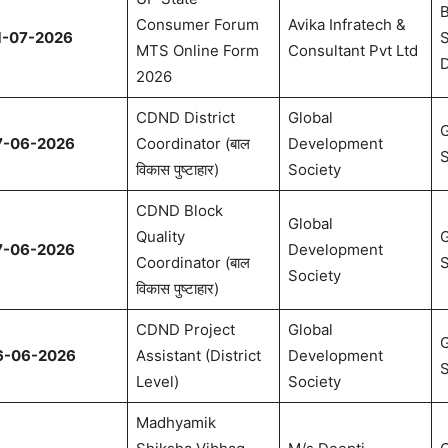
B
Consumer Forum
Avika Infratech &
1-07-2026
S
MTS Online Form
Consultant Pvt Ltd
2026
CDND District
Global
G
7-06-2026
Coordinator (बाल
Development
S
विकास पुष्टाहार)
Society
CDND Block
Global
Quality
G
7-06-2026
Development
Coordinator (बाल
S
Society
विकास पुष्टाहार)
CDND Project
Global
G
6-06-2026
Assistant (District
Development
S
Level)
Society
Madhyamik