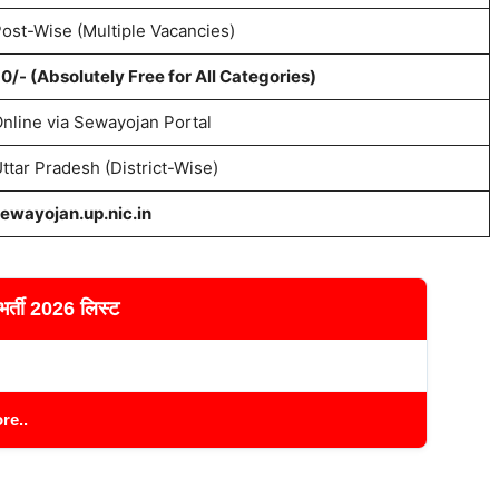
ost-Wise (Multiple Vacancies)
0/- (Absolutely Free for All Categories)
nline via Sewayojan Portal
ttar Pradesh (District-Wise)
ewayojan.up.nic.in
भर्ती 2026 लिस्ट
re..