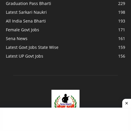
Graduation Pass Bharti
229
Latest Sarkari Naukri
198
All India Sena Bharti
193
Female Govt Jobs
171
Sena News
161
Latest Govt Jobs State Wise
159
Latest UP Govt Jobs
156